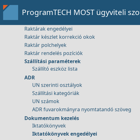
Távsegítség
Bizonylat tömbök engedélyei
ProgramTECH MOST ügyviteli szof
Házipénztár alapadatok
Raktárak
Raktárak engedélyei
Raktár készlet korrekció okok
Raktár polchelyek
Bemutató kérése
Raktár rendelés pozíciók
Szállítási paraméterek
Szállító eszköz lista
ADR
UN szerinti osztályok
Elérhetőség
Szállítási kategóriák
UN számok
ADR fuvarokmányra nyomtatandó szöveg
Dokumentum kezelés
Iktatókönyvek
Iktatókönyvek engedélyei
Tartalom