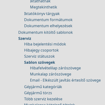
Iktathatnak
Megtekinthetik
Iktatókönyv tárgyak
Dokumentum formátumok
Dokumentum elhelyezések
Dokumentum kitöltő sablonok
Szerviz
Hiba bejelentési módok
Hibajegy csoportok
Szerviz státuszok
Sablon szövegek
Hibafelvételilap zárószövege
Munkalap zárószövege
Email - Elkészült javítás értesítő szövege
Gépjármű kategóriák
Gépjármű törzs
Több szerviz kezelése