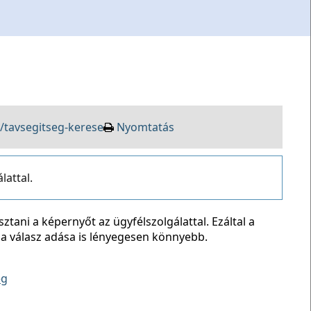
/tavsegitseg-kerese
Nyomtatás
attal.
ztani a képernyőt az ügyfélszolgálattal. Ezáltal a
a válasz adása is lényegesen könnyebb.
eg