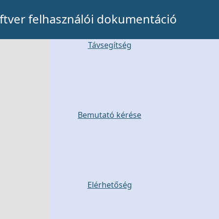
tver felhasználói dokumentáció
Távsegítség
Bemutató kérése
Elérhetőség