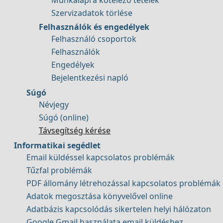
Munkalapra kötelező tételek
Szervizadatok törlése
Felhasználók és engedélyek
Felhasználó csoportok
Felhasználók
Engedélyek
Bejelentkezési napló
Súgó
Névjegy
Súgó (online)
Távsegítség kérése
Informatikai segédlet
Email küldéssel kapcsolatos problémák
Tűzfal problémák
PDF állomány létrehozással kapcsolatos problémák
Adatok megosztása könyvelővel online
Adatbázis kapcsolódás sikertelen helyi hálózaton
Google Gmail használata email küldéshez