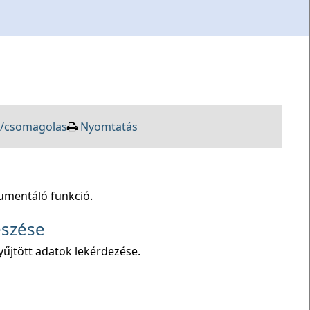
s/csomagolas
Nyomtatás
umentáló funkció.
észése
űjtött adatok lekérdezése.