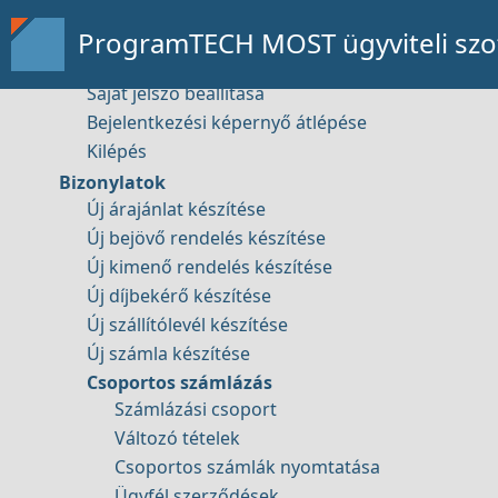
Adatbázis visszatöltése
Távsegítség
Felhőbe mentés beállítása
ProgramTECH MOST ügyviteli szof
Új verzó ellenőrzése
Saját jelszó beállítása
Bejelentkezési képernyő átlépése
Kilépés
Bemutató kérése
Bizonylatok
Új árajánlat készítése
Új bejövő rendelés készítése
Új kimenő rendelés készítése
Új díjbekérő készítése
Új szállítólevél készítése
Elérhetőség
Új számla készítése
Csoportos számlázás
Számlázási csoport
Változó tételek
Csoportos számlák nyomtatása
Tartalom
Ügyfél szerződések