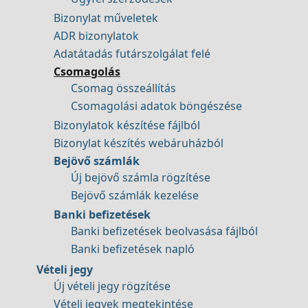
Bizonylat műveletek
ADR bizonylatok
Adatátadás futárszolgálat felé
Csomagolás
Csomag összeállítás
Csomagolási adatok böngészése
Bizonylatok készítése fájlból
Bizonylat készítés webáruházból
Bejövő számlák
Új bejövő számla rögzítése
Bejövő számlák kezelése
Banki befizetések
Banki befizetések beolvasása fájlból
Banki befizetések napló
Vételi jegy
Új vételi jegy rögzítése
Vételi jegyek megtekintése