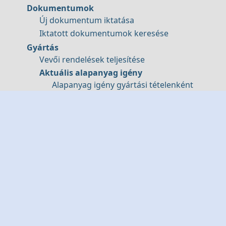
Dokumentumok
Új dokumentum iktatása
Iktatott dokumentumok keresése
Gyártás
Vevői rendelések teljesítése
Aktuális alapanyag igény
Alapanyag igény gyártási tételenként
Lekérdezések
Bizonylatok összevonva
Ügyfélkimutatások
Tételkimutatások
Lemorzsolódó tételek és ügyfelek
Pénzforgalmi adatok
Eladott áruk beszerzési értéke ELAB
Készletérték lekérdezés
Pénztárgép kimutatások
ÁFA kimutatás