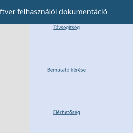
tver felhasználói dokumentáció
Távsegítség
Bemutató kérése
Elérhetőség