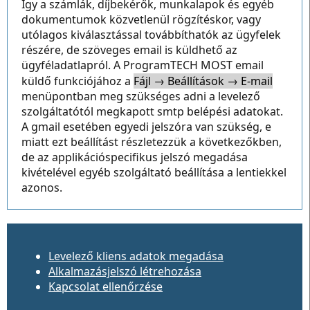
Így a számlák, díjbekérők, munkalapok és egyéb
dokumentumok közvetlenül rögzítéskor, vagy
utólagos kiválasztással továbbíthatók az ügyfelek
részére, de szöveges email is küldhető az
ügyféladatlapról. A ProgramTECH MOST email
küldő funkciójához a
Fájl → Beállítások → E-mail
menüpontban meg szükséges adni a levelező
szolgáltatótól megkapott smtp belépési adatokat.
A gmail esetében egyedi jelszóra van szükség, e
miatt ezt beállítást részletezzük a következőkben,
de az applikációspecifikus jelszó megadása
kivételével egyéb szolgáltató beállítása a lentiekkel
azonos.
Levelező kliens adatok megadása
Alkalmazásjelszó létrehozása
Kapcsolat ellenőrzése