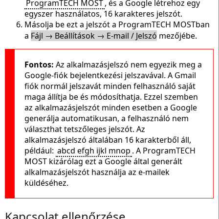
ProgramTECH MOST
, és a Google létrehoz egy
egyszer használatos, 16 karakteres jelszót.
Másolja be ezt a jelszót a ProgramTECH MOSTban
a
Fájl → Beállítások → E-mail / Jelszó
mezőjébe.
Fontos:
Az alkalmazásjelszó nem egyezik meg a
Google-fiók bejelentkezési jelszavával. A Gmail
fiók normál jelszavát minden felhasználó saját
maga állítja be és módosíthatja. Ezzel szemben
az alkalmazásjelszót minden esetben a Google
generálja automatikusan, a felhasználó nem
választhat tetszőleges jelszót. Az
alkalmazásjelszó általában 16 karakterből áll,
például:
abcd efgh ijkl mnop
. A ProgramTECH
MOST kizárólag ezt a Google által generált
alkalmazásjelszót használja az e-mailek
küldéséhez.
Kapcsolat ellenőrzése