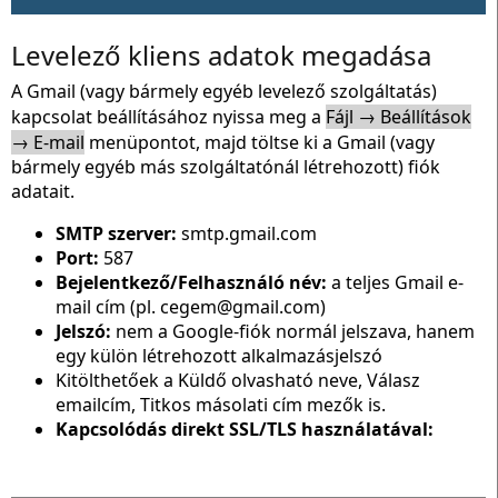
Levelező kliens adatok megadása
A Gmail (vagy bármely egyéb levelező szolgáltatás)
kapcsolat beállításához nyissa meg a
Fájl → Beállítások
→ E-mail
menüpontot, majd töltse ki a Gmail (vagy
bármely egyéb más szolgáltatónál létrehozott) fiók
adatait.
SMTP szerver:
smtp.gmail.com
Port:
587
Bejelentkező/Felhasználó név:
a teljes Gmail e-
mail cím (pl. cegem@gmail.com)
Jelszó:
nem a Google-fiók normál jelszava, hanem
egy külön létrehozott alkalmazásjelszó
Kitölthetőek a Küldő olvasható neve, Válasz
emailcím, Titkos másolati cím mezők is.
Kapcsolódás direkt SSL/TLS használatával: