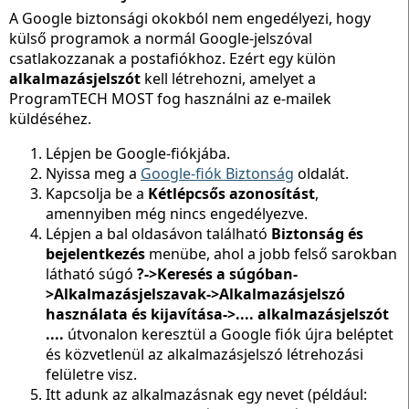
A Google biztonsági okokból nem engedélyezi, hogy
külső programok a normál Google-jelszóval
csatlakozzanak a postafiókhoz. Ezért egy külön
alkalmazásjelszót
kell létrehozni, amelyet a
ProgramTECH MOST fog használni az e-mailek
küldéséhez.
Lépjen be Google-fiókjába.
Nyissa meg a
Google-fiók Biztonság
oldalát.
Kapcsolja be a
Kétlépcsős azonosítást
,
amennyiben még nincs engedélyezve.
Lépjen a bal oldasávon található
Biztonság és
bejelentkezés
menübe, ahol a jobb felső sarokban
látható súgó
?->Keresés a súgóban-
>Alkalmazásjelszavak->Alkalmazásjelszó
használata és kijavítása->.... alkalmazásjelszót
....
útvonalon keresztül a Google fiók újra beléptet
és közvetlenül az alkalmazásjelszó létrehozási
felületre visz.
Itt adunk az alkalmazásnak egy nevet (például: