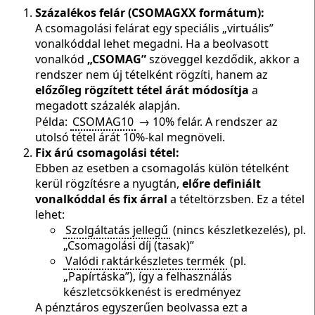
Százalékos felár (CSOMAGXX formátum):
A csomagolási felárat egy speciális „virtuális”
vonalkóddal lehet megadni. Ha a beolvasott
vonalkód
„CSOMAG”
szöveggel kezdődik, akkor a
rendszer nem új tételként rögzíti, hanem az
előzőleg rögzített tétel árát módosítja
a
megadott százalék alapján.
Példa:
CSOMAG10
→ 10% felár. A rendszer az
utolsó tétel árát 10%-kal megnöveli.
Fix árú csomagolási tétel:
Ebben az esetben a csomagolás külön tételként
kerül rögzítésre a nyugtán,
előre definiált
vonalkóddal és fix árral
a tételtörzsben. Ez a tétel
lehet:
Szolgáltatás jellegű
(nincs készletkezelés), pl.
„Csomagolási díj (tasak)”
Valódi raktárkészletes termék
(pl.
„Papírtáska”), így a felhasználás
készletcsökkenést is eredményez
A pénztáros egyszerűen beolvassa ezt a