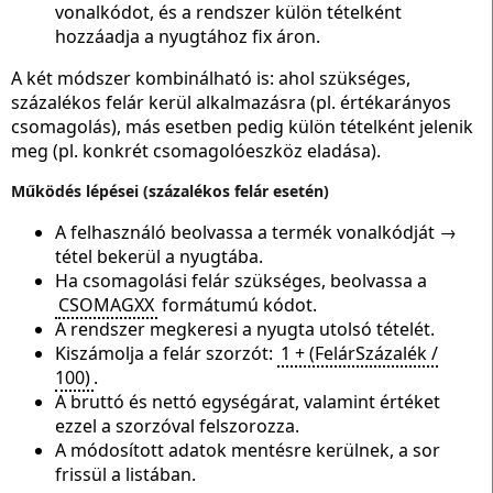
vonalkódot, és a rendszer külön tételként
hozzáadja a nyugtához fix áron.
A két módszer kombinálható is: ahol szükséges,
százalékos felár kerül alkalmazásra (pl. értékarányos
csomagolás), más esetben pedig külön tételként jelenik
meg (pl. konkrét csomagolóeszköz eladása).
Működés lépései (százalékos felár esetén)
A felhasználó beolvassa a termék vonalkódját →
tétel bekerül a nyugtába.
Ha csomagolási felár szükséges, beolvassa a
CSOMAGXX
formátumú kódot.
A rendszer megkeresi a nyugta utolsó tételét.
Kiszámolja a felár szorzót:
1 + (FelárSzázalék /
100)
.
A bruttó és nettó egységárat, valamint értéket
ezzel a szorzóval felszorozza.
A módosított adatok mentésre kerülnek, a sor
frissül a listában.