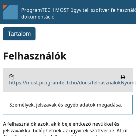
ProgramTECH MOST ügyviteli szoftver felhasználó
dokumentáció
Tartalom
Felhasználók
https://most.programtech.hu/docs/felhasznalok
Nyomt
Személyek, jelszavak és egyéb adatok megadása.
A felhasználók azok, akik bejelentkező nevükkel és
jelszavaikkal beléphetnek az ügyviteli szoftverbe. Attól