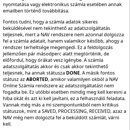
nyomtatása vagy elektronikus számla esetében annak
emailben történő továbbítása.
Fontos tudni, hogy a számla adatok sikeres
beküldésével nem tekinthető az adatszolgáltatás
teljesnek, mert a NAV rendszere nem azonnal dolgozza
fel a számla adatait, hanem valamikor később, ahogy a
rendszer terheltsége megengedi. Ez a feldolgozás
jellemzően pár másodperc alatt megtörténik, de
előfordul, hogy órákat vesz igénybe. A számla
adatszolgáltatás akkor és csak akkor tekinthető
teljesnek, ha annak státusza
DONE
. A másik fontos
státusz az
ABORTED
, amikor valamilyen okból a NAV
Online Számla rendszere az adatszolgáltatást nem
fogadta be. Ez utóbbi esetben mindig meg kell keresni a
hiba okát és azt ki kell javítani, ez a felhasználó feladata.
Vannak még más a mi szempontunkból nem kritikus
státuszok, mint a SAVED, PROCESSING, RECEIVED, azaz a
NAV még nem dolgozta fel a beküldött számlát, várni
kell.