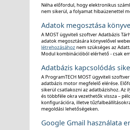
Néha előfordul, hogy elektronikus száml
nem sikerül, a folyamat hibaüzenettel 
Adatok megosztása könyvel
A MOST ügyviteli szoftver Adatbázis Tárh
adatok megosztására könyvelővel weben
létrehozásához
nem szükséges az Adattár
Modul kombinációból elérhető - csak emai
Adatbázis kapcsolódás sike
A ProgramTECH MOST ügyviteli szoftve
adatbázis motor megfelelő elérése. Elő
sikerül csatlakozni az adatbázishoz. Az 
és többféle okra vezethetők vissza – pél
konfigurációra, illetve tűzfalbeállítások
megoldási lehetőségeken.
Google Gmail használata e