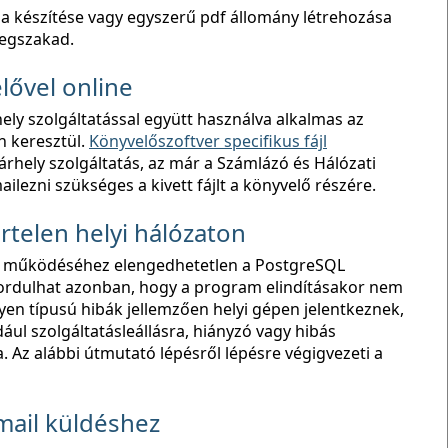
a készítése vagy egyszerű pdf állomány létrehozása
megszakad.
ővel online
ely szolgáltatással együtt használva alkalmas az
 keresztül.
Könyvelőszoftver specifikus fájl
hely szolgáltatás, az már a Számlázó és Hálózati
lezni szükséges a kivett fájlt a könyvelő részére.
rtelen helyi hálózaton
r működéséhez elengedhetetlen a PostgreSQL
fordulhat azonban, hogy a program elindításakor nem
ilyen típusú hibák jellemzően helyi gépen jelentkeznek,
dául szolgáltatásleállásra, hiányzó vagy hibás
ra. Az alábbi útmutató lépésről lépésre végigvezeti a
mail küldéshez