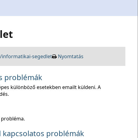
let
informatikai-segedlet
Nyomtatás
os problémák
képes különböző esetekben emailt küldeni. A
dés.
 probléma.
l kapcsolatos problémák