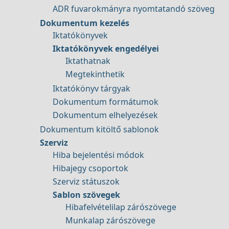
ADR fuvarokmányra nyomtatandó szöveg
Dokumentum kezelés
Iktatókönyvek
Iktatókönyvek engedélyei
Iktathatnak
Megtekinthetik
Iktatókönyv tárgyak
Dokumentum formátumok
Dokumentum elhelyezések
Dokumentum kitöltő sablonok
Szerviz
Hiba bejelentési módok
Hibajegy csoportok
Szerviz státuszok
Sablon szövegek
Hibafelvételilap zárószövege
Munkalap zárószövege