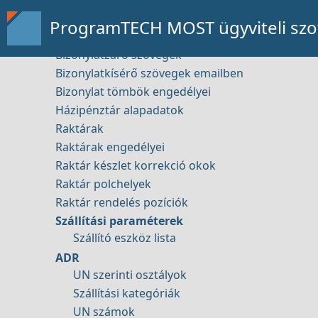
Távsegítség
ÁFA kulcsok
ProgramTECH MOST ügyviteli szof
Bizonylat tömbök
Bizonylatzáró szövegek
Bizonylatkísérő szövegek emailben
Bizonylat tömbök engedélyei
Bemutató kérése
Házipénztár alapadatok
Raktárak
Raktárak engedélyei
Raktár készlet korrekció okok
Raktár polchelyek
Raktár rendelés pozíciók
Elérhetőség
Szállítási paraméterek
Szállító eszköz lista
ADR
UN szerinti osztályok
Szállítási kategóriák
UN számok
Tartalom