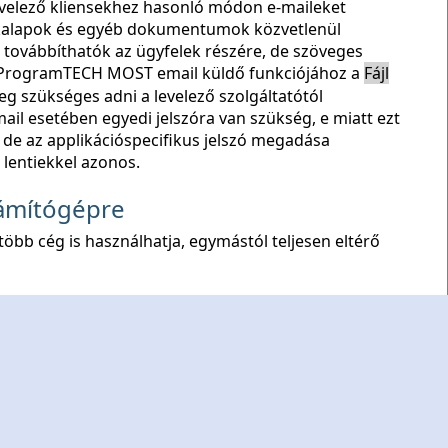
elező kliensekhez hasonló módon e-maileket
unkalapok és egyéb dokumentumok közvetlenül
l továbbíthatók az ügyfelek részére, de szöveges
 A ProgramTECH MOST email küldő funkciójához a
Fájl
szükséges adni a levelező szolgáltatótól
il esetében egyedi jelszóra van szükség, e miatt ezt
, de az applikációspecifikus jelszó megadása
a lentiekkel azonos.
zámítógépre
több cég is használhatja, egymástól teljesen eltérő