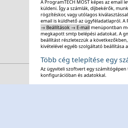
A ProgramTECH MOST képes az email lev
küldeni. Így a számlák, díjbekérők, m
rögzítéskor, vagy utólagos kiválasztássa
email is küldhető az ügyféladatlapról.
→ Beállítások → E-mail
menüpontban meg 
megkapott smtp belépési adatokat. A gma
beállítást részletezzük a következőkben
kivételével egyéb szolgáltató beállítása 
Több cég telepítése egy s
Az ügyviteli szoftvert egy számítógépen 
konfigurációban és adatokkal.