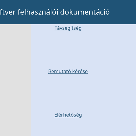
tver felhasználói dokumentáció
Távsegítség
Bemutató kérése
Elérhetőség