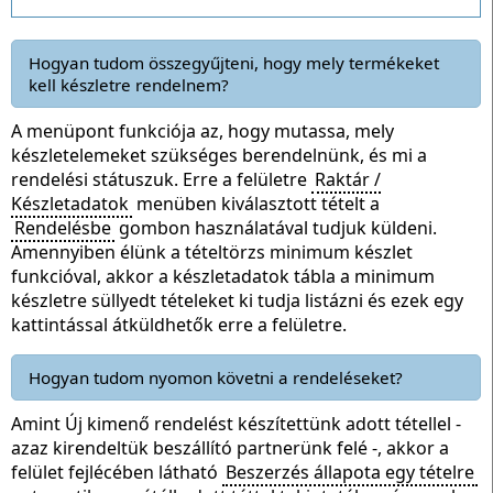
Hogyan tudom összegyűjteni, hogy mely termékeket
kell készletre rendelnem?
A menüpont funkciója az, hogy mutassa, mely
készletelemeket szükséges berendelnünk, és mi a
rendelési státuszuk. Erre a felületre
Raktár /
Készletadatok
menüben kiválasztott tételt a
Rendelésbe
gombon használatával tudjuk küldeni.
Amennyiben élünk a tételtörzs minimum készlet
funkcióval, akkor a készletadatok tábla a minimum
készletre süllyedt tételeket ki tudja listázni és ezek egy
kattintással átküldhetők erre a felületre.
Hogyan tudom nyomon követni a rendeléseket?
Amint Új kimenő rendelést készítettünk adott tétellel -
azaz kirendeltük beszállító partnerünk felé -, akkor a
felület fejlécében látható
Beszerzés állapota egy tételre