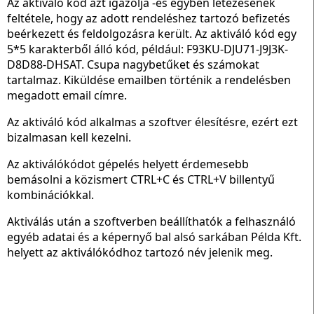
Az aktiváló kód azt igazolja -és egyben létezésének
feltétele, hogy az adott rendeléshez tartozó befizetés
beérkezett és feldolgozásra került. Az aktiváló kód egy
5*5 karakterből álló kód, például: F93KU-DJU71-J9J3K-
D8D88-DHSAT. Csupa nagybetűket és számokat
tartalmaz. Kiküldése emailben történik a rendelésben
megadott email címre.
Az aktiváló kód alkalmas a szoftver élesítésre, ezért ezt
bizalmasan kell kezelni.
Az aktiválókódot gépelés helyett érdemesebb
bemásolni a közismert CTRL+C és CTRL+V billentyű
kombinációkkal.
Aktiválás után a szoftverben beállíthatók a felhasználó
egyéb adatai és a képernyő bal alsó sarkában Példa Kft.
helyett az aktiválókódhoz tartozó név jelenik meg.