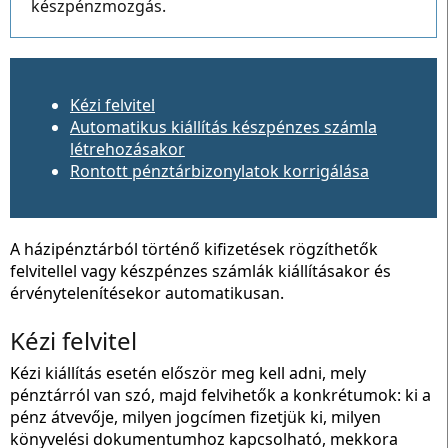
készpénzmozgás.
Kézi felvitel
Automatikus kiállítás készpénzes számla
létrehozásakor
Rontott pénztárbizonylatok korrigálása
A házipénztárból történő kifizetések rögzíthetők
felvitellel vagy készpénzes számlák kiállításakor és
érvénytelenítésekor automatikusan.
Kézi felvitel
Kézi kiállítás esetén először meg kell adni, mely
pénztárról van szó, majd felvihetők a konkrétumok: ki a
pénz átvevője, milyen jogcímen fizetjük ki, milyen
könyvelési dokumentumhoz kapcsolható, mekkora