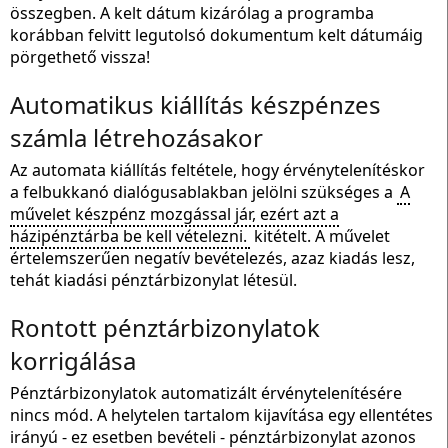
összegben. A kelt dátum kizárólag a programba
korábban felvitt legutolsó dokumentum kelt dátumáig
pörgethető vissza!
Automatikus kiállítás készpénzes
számla létrehozásakor
Az automata kiállítás feltétele, hogy érvénytelenítéskor
a felbukkanó dialógusablakban jelölni szükséges a
A
művelet készpénz mozgással jár, ezért azt a
házipénztárba be kell vételezni.
kitételt. A művelet
értelemszerűen negatív bevételezés, azaz kiadás lesz,
tehát kiadási pénztárbizonylat létesül.
Rontott pénztárbizonylatok
korrigálása
Pénztárbizonylatok automatizált érvénytelenítésére
nincs mód. A helytelen tartalom kijavítása egy ellentétes
irányú - ez esetben bevételi - pénztárbizonylat azonos