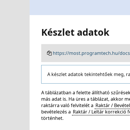
Készlet adatok
https://most.programtech.hu/docs
A készlet adatok tekintehtőek meg, r
A táblázatban a felette állítható szűré
más adat is. Ha üres a táblázat, akkor mé
raktárra való felvitelét a
Raktár / Bevéte
bevételezés a
Raktár / Leltár korrekció 
történhet.