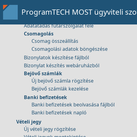
Ügyfél szerződések
Távsegítség
Bizonylat műveletek
ProgramTECH MOST ügyviteli szof
ADR bizonylatok
Adatátadás futárszolgálat felé
Csomagolás
Csomag összeállítás
Bemutató kérése
Csomagolási adatok böngészése
Bizonylatok készítése fájlból
Bizonylat készítés webáruházból
Bejövő számlák
Új bejövő számla rögzítése
Bejövő számlák kezelése
Elérhetőség
Banki befizetések
Banki befizetések beolvasása fájlból
Banki befizetések napló
Vételi jegy
Új vételi jegy rögzítése
Tartalom