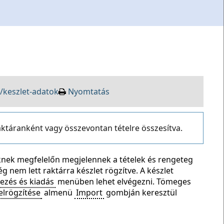
/keszlet-adatok
Nyomtatás
aktáranként vagy összevontan tételre összesítva.
seknek megfelelőn megjelennek a tételek és rengeteg
g nem lett raktárra készlet rögzítve. A készlet
lezés és kiadás
menüben lehet elvégezni. Tömeges
felrögzítése
almenü
Import
gombján keresztül