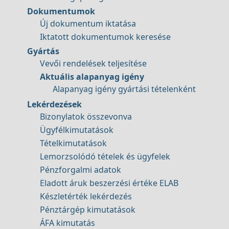
Dokumentumok
Új dokumentum iktatása
Iktatott dokumentumok keresése
Gyártás
Vevői rendelések teljesítése
Aktuális alapanyag igény
Alapanyag igény gyártási tételenként
Lekérdezések
Bizonylatok összevonva
Ügyfélkimutatások
Tételkimutatások
Lemorzsolódó tételek és ügyfelek
Pénzforgalmi adatok
Eladott áruk beszerzési értéke ELAB
Készletérték lekérdezés
Pénztárgép kimutatások
ÁFA kimutatás