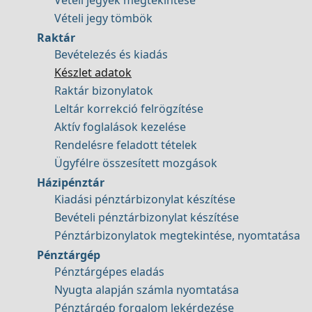
Vételi jegyek megtekintése
Vételi jegy tömbök
Raktár
Bevételezés és kiadás
Készlet adatok
Raktár bizonylatok
Leltár korrekció felrögzítése
Aktív foglalások kezelése
Rendelésre feladott tételek
Ügyfélre összesített mozgások
Házipénztár
Kiadási pénztárbizonylat készítése
Bevételi pénztárbizonylat készítése
Pénztárbizonylatok megtekintése, nyomtatása
Pénztárgép
Pénztárgépes eladás
Nyugta alapján számla nyomtatása
Pénztárgép forgalom lekérdezése