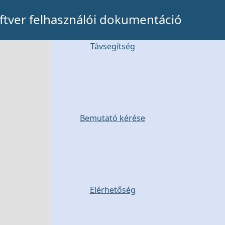
tver felhasználói dokumentáció
Távsegítség
Bemutató kérése
Elérhetőség