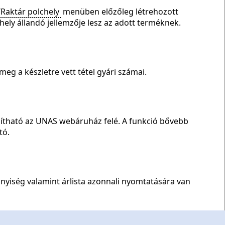
Raktár polchely
menüben előzőleg létrehozott
chely állandó jellemzője lesz az adott terméknek.
g a készletre vett tétel gyári számai.
indítható az UNAS webáruház felé. A funkció bővebb
tó.
mennyiség valamint árlista azonnali nyomtatására van