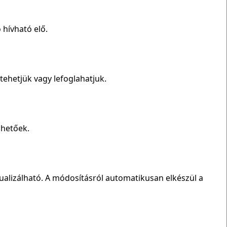
hívható elő.
etehetjük vagy lefoglahatjuk.
dhetőek.
ualizálható. A módosításról automatikusan elkészül a