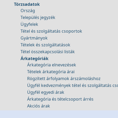
Törzsadatok
Ország
Település jegyzék
Ügyfelek
Tétel és szolgáltatás csoportok
Gyártmányok
Tételek és szolgáltatások
Tétel összekapcsolási listák
Árkategóriák
Árkategória elnevezések
Tételek árkategória árai
Rögzített árfolyamok árszámoláshoz
Ügyfél kedvezmények tétel és szolgáltatás c
Ügyfél egyedi árak
Árkategória és tételcsoport árrés
Akciós árak
Mennyiségi egységek