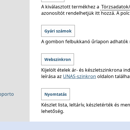
A kiválasztott termékhez a
Törzsadatok/
azonosítót rendelhetjük itt hozzá. A pol
Gyári számok
A gombon felbukkanó űrlapon adhatók me
Webszinkron
Kijelölt ételek ár- és készletszinkrona 
leírása az
UNAS-szinkron
oldalon találha
soporto
Nyomtatás
Készlet lista, leltárív, készletérték és 
lehetőség.