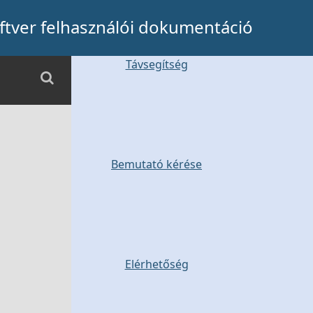
tver felhasználói dokumentáció
Távsegítség
Bemutató kérése
Elérhetőség