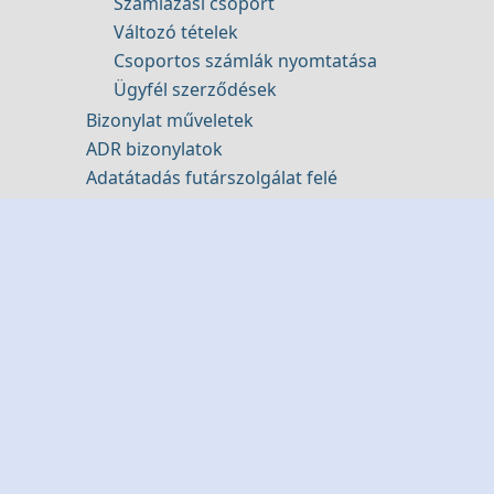
Számlázási csoport
Változó tételek
Csoportos számlák nyomtatása
Ügyfél szerződések
Bizonylat műveletek
ADR bizonylatok
Adatátadás futárszolgálat felé
Csomagolás
Csomag összeállítás
Csomagolási adatok böngészése
Bizonylatok készítése fájlból
Bizonylat készítés webáruházból
Bejövő számlák
Új bejövő számla rögzítése
Bejövő számlák kezelése
Banki befizetések
Banki befizetések beolvasása fájlból
Banki befizetések napló