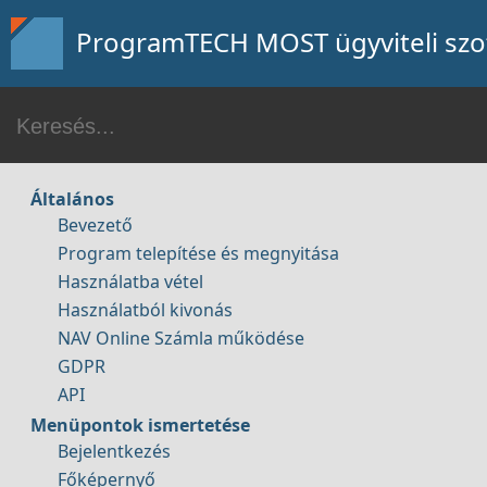
Távsegítség
ProgramTECH MOST ügyviteli szof
Bemutató kérése
Általános
Bevezető
Program telepítése és megnyitása
Használatba vétel
Használatból kivonás
Elérhetőség
NAV Online Számla működése
GDPR
API
Menüpontok ismertetése
Bejelentkezés
Főképernyő
Tartalom