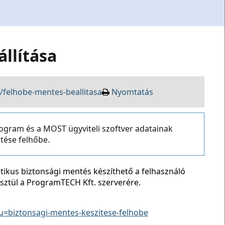
llítása
/felhobe-mentes-beallitasa
Nyomtatás
gram és a MOST ügyviteli szoftver adatainak
tése felhőbe.
tikus biztonsági mentés készíthető a felhasználó
sztül a ProgramTECH Kft. szerverére.
=biztonsagi-mentes-keszitese-felhobe