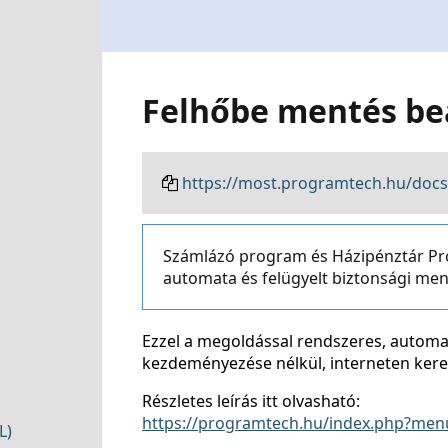
Felhőbe mentés beá
https://most.programtech.hu/docs
Számlázó program és Házipénztár Pro
automata és felügyelt biztonsági men
Ezzel a megoldással rendszeres, automa
kezdeményezése nélkül, interneten kere
Részletes leírás itt olvasható:
https://programtech.hu/index.php?menu
L)