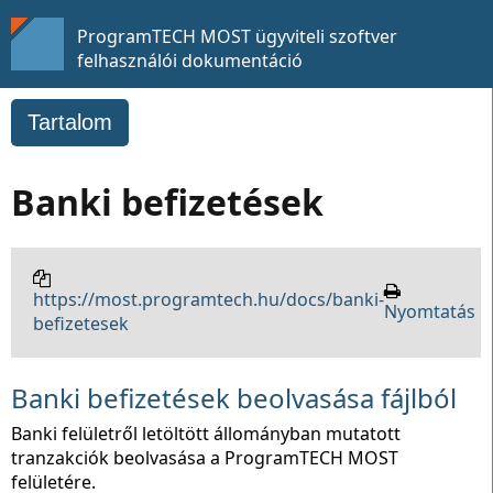
ProgramTECH MOST ügyviteli szoftver
felhasználói dokumentáció
Tartalom
Banki befizetések
https://most.programtech.hu/docs/banki-
Nyomtatás
befizetesek
Banki befizetések beolvasása fájlból
Banki felületről letöltött állományban mutatott
tranzakciók beolvasása a ProgramTECH MOST
felületére.