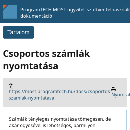
ProgramTECH MOST ügyviteli szoftver felhasználó
dokumentáció
Tartalom
Csoportos számlák
nyomtatása
https://most.programtech.hu/docs/csoportos-
Nyomta
szamlak-nyomtatasa
Számlák tényleges nyomtatása tömegesen, de
akár egyesével is lehetséges, bármilyen