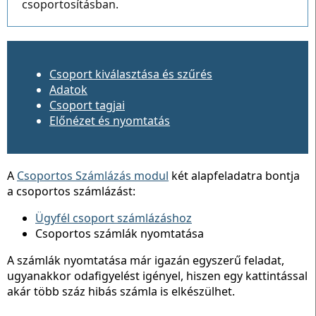
csoportosításban.
Csoport kiválasztása és szűrés
Adatok
Csoport tagjai
Előnézet és nyomtatás
A
Csoportos Számlázás modul
két alapfeladatra bontja
a csoportos számlázást:
Ügyfél csoport számlázáshoz
Csoportos számlák nyomtatása
A számlák nyomtatása már igazán egyszerű feladat,
ugyanakkor odafigyelést igényel, hiszen egy kattintással
akár több száz hibás számla is elkészülhet.