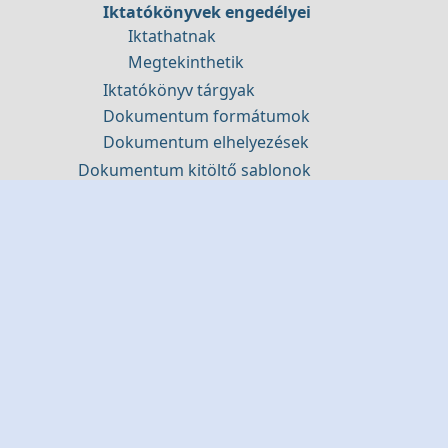
Iktatókönyvek engedélyei
Iktathatnak
Megtekinthetik
Iktatókönyv tárgyak
Dokumentum formátumok
Dokumentum elhelyezések
Dokumentum kitöltő sablonok
Szerviz
Hiba bejelentési módok
Hibajegy csoportok
Szerviz státuszok
Sablon szövegek
Hibafelvételilap zárószövege
Munkalap zárószövege
Email - Elkészült javítás értesítő szövege
Gépjármű kategóriák
Gépjármű törzs