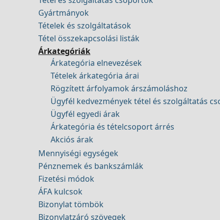
Tétel és szolgáltatás csoportok
Gyártmányok
Tételek és szolgáltatások
Tétel összekapcsolási listák
Árkategóriák
Árkategória elnevezések
Tételek árkategória árai
Rögzített árfolyamok árszámoláshoz
Ügyfél kedvezmények tétel és szolgáltatás c
Ügyfél egyedi árak
Árkategória és tételcsoport árrés
Akciós árak
Mennyiségi egységek
Pénznemek és bankszámlák
Fizetési módok
ÁFA kulcsok
Bizonylat tömbök
Bizonylatzáró szövegek