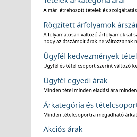
Tételek árkategória árai
A már létrehozott tételek és szolgáltatá
Rögzített árfolyamok ársz
A folyamatosan változó árfolyamokkal s
hogy az átszámolt árak ne változzanak 
Ügyfél kedvezmények tétel 
Ügyfél és tétel csoport szerint változó
Ügyfél egyedi árak
Minden tétel minden eladási ára minden 
Árkategória és tételcsopor
Minden tételcsoportra megadható árkate
Akciós árak