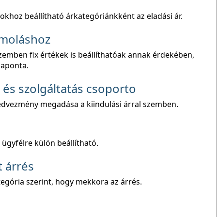
sokhoz beállítható árkategóriánkként az eladási ár.
ámoláshoz
zemben fix értékek is beállíthatóak annak érdekében,
naponta.
és szolgáltatás csoporto
 kedvezmény megadása a kiindulási árral szemben.
ügyfélre külön beállítható.
t árrés
gória szerint, hogy mekkora az árrés.