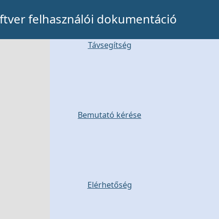
tver felhasználói dokumentáció
Távsegítség
Bemutató kérése
Elérhetőség