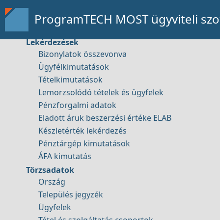
Vevői rendelések teljesítése
Távsegítség
Aktuális alapanyag igény
ProgramTECH MOST ügyviteli szof
Alapanyag igény gyártási tételenként
Lekérdezések
Bizonylatok összevonva
Ügyfélkimutatások
Bemutató kérése
Tételkimutatások
Lemorzsolódó tételek és ügyfelek
Pénzforgalmi adatok
Eladott áruk beszerzési értéke ELAB
Készletérték lekérdezés
Pénztárgép kimutatások
Elérhetőség
ÁFA kimutatás
Törzsadatok
Ország
Település jegyzék
Ügyfelek
Tartalom