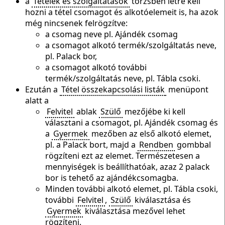
a
Tételek és szolgáltatások
törzsben létre kell
hozni a tétel csomagot és alkotóelemeit is, ha azok
még nincsenek felrögzítve:
a csomag neve pl. Ajándék csomag
a csomagot alkotó termék/szolgáltatás neve,
pl. Palack bor,
a csomagot alkotó további
termék/szolgáltatás neve, pl. Tábla csoki.
Ezután a
Tétel összekapcsolási listák
menüpont
alatt a
Felvitel
ablak
Szülő
mezőjébe ki kell
választani a csomagot, pl. Ajándék csomag és
a
Gyermek
mezőben az első alkotó elemet,
pl. a Palack bort, majd a
Rendben
gombbal
rögzíteni ezt az elemet. Természetesen a
mennyiségek is beállíthatóak, azaz 2 palack
bor is tehető az ajándékcsomagba.
Minden további alkotó elemet, pl. Tábla csoki,
további
Felvitel
,
Szülő
kiválasztása és
Gyermek
kiválasztása mezővel lehet
rögzíteni.