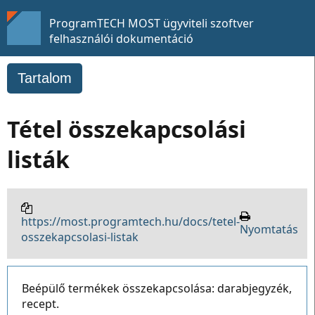
ProgramTECH MOST ügyviteli szoftver
felhasználói dokumentáció
Tartalom
Tétel összekapcsolási
listák
https://most.programtech.hu/docs/tetel-
Nyomtatás
osszekapcsolasi-listak
Beépülő termékek összekapcsolása: darabjegyzék,
recept.