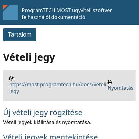
ProgramTECH MOST ügyviteli szoftver
felhasználói dokumentáció
Tartalom
Vételi jegy
https://most.programtech.hu/docs/veteli-
Nyomtatás
jegy
Új vételi jegy rögzítése
Vételi jegyek kiállítása és nyomtatása.
Vételi jegyek megtekintése