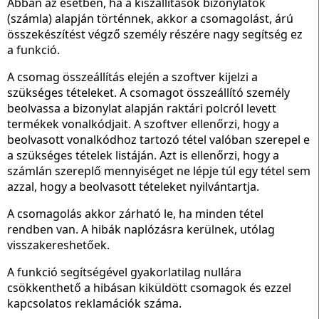
Abban az esetben, ha a kiszállítások bizonylatok
(számla) alapján történnek, akkor a csomagolást, árú
összekészítést végző személy részére nagy segítség ez
a funkció.
A csomag összeállítás elején a szoftver kijelzi a
szükséges tételeket. A csomagot összeállító személy
beolvassa a bizonylat alapján raktári polcról levett
termékek vonalkódjait. A szoftver ellenőrzi, hogy a
beolvasott vonalkódhoz tartozó tétel valóban szerepel e
a szükséges tételek listáján. Azt is ellenőrzi, hogy a
számlán szereplő mennyiséget ne lépje túl egy tétel sem
azzal, hogy a beolvasott tételeket nyilvántartja.
A csomagolás akkor zárható le, ha minden tétel
rendben van. A hibák naplózásra kerülnek, utólag
visszakereshetőek.
A funkció segítségével gyakorlatilag nullára
csökkenthető a hibásan kiküldött csomagok és ezzel
kapcsolatos reklamációk száma.