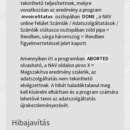
tekinthető teljesítettnek, melyre
vonatkozóan az eredmény a program
invoiceStatus
oszlopában
DONE
, a NAV
online felület Számlák / Adatszolgáltatások /
Számlák státusza oszlopában zöld pipa =
Rendben, sárga háromszög = Rendben
figyelmeztetéssel jelet kapott.
Amennyiben itt a programban
ABORTED
olvasható, a NAV oldalon piros X =
Megszakítva eredmény születik, az
adatszolgáltatás nem tekinthető
elvégzettnek. A hibát haladéktalanul meg
kell kísérelni elhárítani és a program számára
lehetővé tenni az adatszolgáltatás
újrakezdeményezését.
Hibajavítás