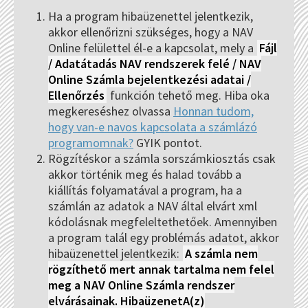
Ha a program hibaüzenettel jelentkezik,
akkor ellenőrizni szükséges, hogy a NAV
Online felülettel él-e a kapcsolat, mely a
Fájl
/ Adatátadás NAV rendszerek felé / NAV
Online Számla bejelentkezési adatai /
Ellenőrzés
funkción tehető meg. Hiba oka
megkereséshez olvassa
Honnan tudom,
hogy van-e navos kapcsolata a számlázó
programomnak?
GYIK pontot.
Rögzítéskor a számla sorszámkiosztás csak
akkor történik meg és halad tovább a
kiállítás folyamatával a program, ha a
számlán az adatok a NAV által elvárt xml
kódolásnak megfeleltethetőek. Amennyiben
a program talál egy problémás adatot, akkor
hibaüzenettel jelentkezik:
A számla nem
rögzíthető mert annak tartalma nem felel
meg a NAV Online Számla rendszer
elvárásainak. HibaüzenetA(z)