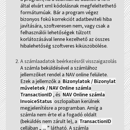
által elvárt xml kódolásnak megfeleltethető
formátumúak. Bár a program végez
bizonyos fokú korrekciót adatbeviteli hiba
javítására, szoftveresen nem, vagy csak a
felhasználói lehetőségek túlzott
korlátozásával lenne kezelhető az összes
hibalehetőség szoftveres kiküszöbölése.
A számlaadatok beérkezésről visszaigazolás
A számla beküldésével a számlához
jellemzőket rendel a NAV online felülete.
Ezek a jellemzők a
Bizonylatok / Bizonylat
műveletek / NAV Online számla
TransactionID
, és
NAV Online számla
InvoiceStatus
oszlopaiban kerülnek
megjelenítésre a programban. Amíg a
számla nem érte el a fogadó oldalt
(beküldés nem zárult le), a
TransactionID
cellában „
...
” látható. A számla