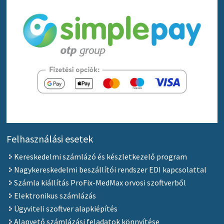
Felhasználási esetek
Kereskedelmi számlázó és készletkezelő program
Nagykereskedelmi beszállítói rendszer EDI kapcsolattal
Számla kiállítás ProFix-MedMax orvosi szoftverből
Elektronikus számlázás
Ügyviteli szoftver alapkiépítés
Alapvető számlázási feladatok könnyítése