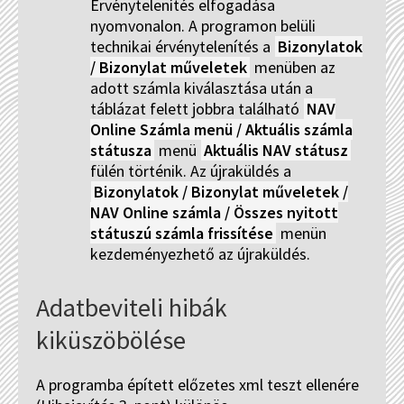
Érvénytelenítés elfogadása
nyomvonalon. A programon belüli
technikai érvénytelenítés a
Bizonylatok
/ Bizonylat műveletek
menüben az
adott számla kiválasztása után a
táblázat felett jobbra található
NAV
Online Számla menü / Aktuális számla
státusza
menü
Aktuális NAV státusz
fülén történik. Az újraküldés a
Bizonylatok / Bizonylat műveletek /
NAV Online számla / Összes nyitott
státuszú számla frissítése
menün
kezdeményezhető az újraküldés.
Adatbeviteli hibák
kiküszöbölése
A programba épített előzetes xml teszt ellenére