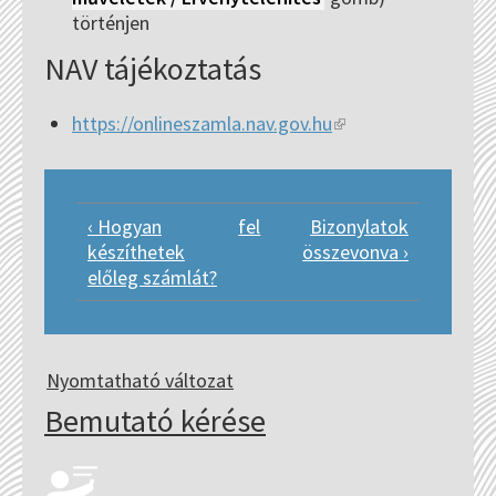
történjen
NAV tájékoztatás
https://onlineszamla.nav.gov.hu
(link is external)
‹ Hogyan
fel
Bizonylatok
készíthetek
összevonva ›
előleg számlát?
Nyomtatható változat
Bemutató kérése