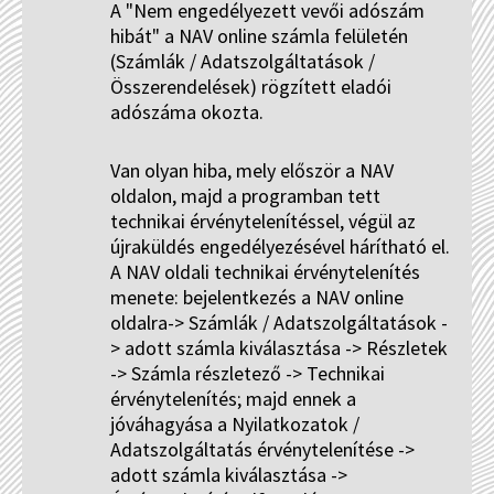
A "Nem engedélyezett vevői adószám
hibát" a NAV online számla felületén
(Számlák / Adatszolgáltatások /
Összerendelések) rögzített eladói
adószáma okozta.
Van olyan hiba, mely először a NAV
oldalon, majd a programban tett
technikai érvénytelenítéssel, végül az
újraküldés engedélyezésével hárítható el.
A NAV oldali technikai érvénytelenítés
menete: bejelentkezés a NAV online
oldalra-> Számlák / Adatszolgáltatások -
> adott számla kiválasztása -> Részletek
-> Számla részletező -> Technikai
érvénytelenítés; majd ennek a
jóváhagyása a Nyilatkozatok /
Adatszolgáltatás érvénytelenítése ->
adott számla kiválasztása ->