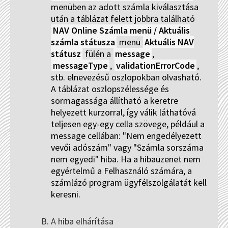
menüben az adott számla kiválasztása
után a táblázat felett jobbra található
NAV Online Számla menü / Aktuális
számla státusza
menü
Aktuális NAV
státusz
fülén a
message
,
messageType
,
validationErrorCode
,
stb. elnevezésű oszlopokban olvasható.
A táblázat oszlopszélessége és
sormagassága állítható a keretre
helyezett kurzorral, így válik láthatóvá
teljesen egy-egy cella szövege, például a
message cellában: "Nem engedélyezett
vevői adószám" vagy "Számla sorszáma
nem egyedi" hiba. Ha a hibaüzenet nem
egyértelmű a Felhasználó számára, a
számlázó program ügyfélszolgálatát kell
keresni.
A hiba elhárítása