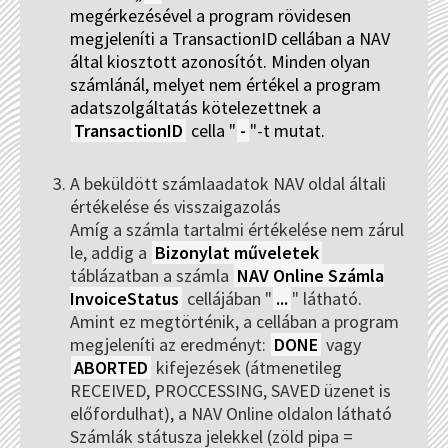
megérkezésével a program rövidesen
megjeleníti a TransactionID cellában a NAV
által kiosztott azonosítót. Minden olyan
számlánál, melyet nem értékel a program
adatszolgáltatás kötelezettnek a
TransactionID
cella "
-
"-t mutat.
A beküldött számlaadatok NAV oldal általi
értékelése és visszaigazolás
Amíg a számla tartalmi értékelése nem zárul
le, addig a
Bizonylat műveletek
táblázatban a számla
NAV Online Számla
InvoiceStatus
cellájában "
...
" látható.
Amint ez megtörténik, a cellában a program
megjeleníti az eredményt:
DONE
vagy
ABORTED
kifejezések (átmenetileg
RECEIVED, PROCCESSING, SAVED üzenet is
előfordulhat), a NAV Online oldalon látható
Számlák státusza jelekkel (zöld pipa =