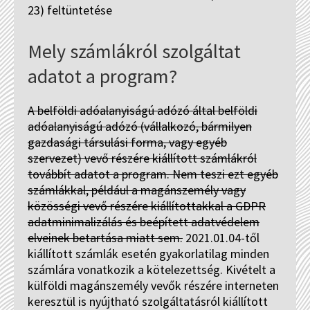
23) feltüntetése
Mely számlákról szolgáltat
adatot a program?
A belföldi adóalanyiságú adózó által belföldi
adóalanyiságú adózó (vállalkozó, bármilyen
gazdasági társulási forma, vagy egyéb
szervezet) vevő részére kiállított számlákról
továbbít adatot a program. Nem teszi ezt egyéb
számlákkal, például a magánszemély vagy
közösségi vevő részére kiállítottakkal a GDPR
adatminimalizálás és beépített adatvédelem
elveinek betartása miatt sem.
2021.01.04-től
kiállított számlák esetén gyakorlatilag minden
számlára vonatkozik a kötelezettség. Kivételt a
külföldi magánszemély vevők részére interneten
keresztül is nyújtható szolgáltatásról kiállított