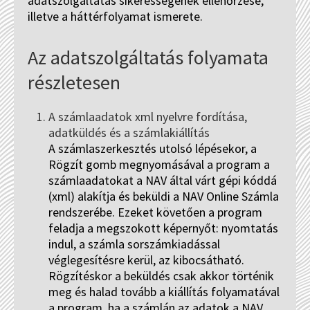
adatszolgáltatás sikerességének ellenőrzése,
illetve a háttérfolyamat ismerete.
Az adatszolgáltatás folyamata
részletesen
A számlaadatok xml nyelvre fordítása,
adatküldés és a számlakiállítás
A számlaszerkesztés utolsó lépésekor, a
Rögzít gomb megnyomásával a program a
számlaadatokat a NAV által várt gépi kóddá
(xml) alakítja és beküldi a NAV Online Számla
rendszerébe. Ezeket követően a program
feladja a megszokott képernyőt: nyomtatás
indul, a számla sorszámkiadással
véglegesítésre kerül, az kibocsátható.
Rögzítéskor a beküldés csak akkor történik
meg és halad tovább a kiállítás folyamatával
a program, ha a számlán az adatok a NAV