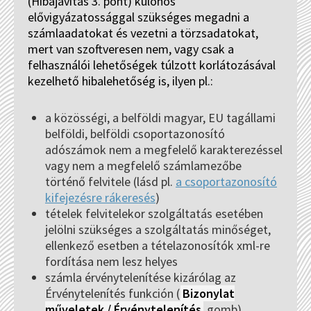
(Hibajavítás 3. pont) különös
elővigyázatossággal szükséges megadni a
számlaadatokat és vezetni a törzsadatokat,
mert van szoftveresen nem, vagy csak a
felhasználói lehetőségek túlzott korlátozásával
kezelhető hibalehetőség is, ilyen pl.:
a közösségi, a belföldi magyar, EU tagállami
belföldi, belföldi csoportazonosító
adószámok nem a megfelelő karakterezéssel
vagy nem a megfelelő számlamezőbe
történő felvitele (lásd pl.
a csoportazonosító
kifejezésre rákeresés
)
tételek felvitelekor szolgáltatás esetében
jelölni szükséges a szolgáltatás minőséget,
ellenkező esetben a tételazonosítók xml-re
fordítása nem lesz helyes
számla érvénytelenítése kizárólag az
Érvénytelenítés funkción (
Bizonylat
műveletek / Érvénytelenítés
gomb)