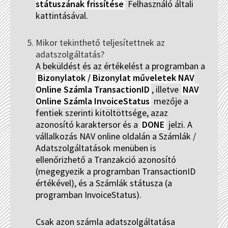
státuszának frissítése
Felhasználó általi
kattintásával.
Mikor tekinthető teljesítettnek az
adatszolgáltatás?
A beküldést és az értékelést a programban a
Bizonylatok / Bizonylat műveletek NAV
Online Számla TransactionID
, illetve
NAV
Online Számla InvoiceStatus
mezője a
fentiek szerinti kitöltöttsége, azaz
azonosító karaktersor és a
DONE
jelzi. A
vállalkozás NAV online oldalán a Számlák /
Adatszolgáltatások menüben is
ellenőrizhető a Tranzakció azonosító
(megegyezik a programban TransactionID
értékével), és a Számlák státusza (a
programban InvoiceStatus).
Csak azon számla adatszolgáltatása