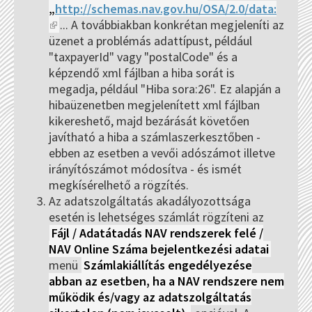
„
http://schemas.nav.gov.hu/OSA/2.0/data:
(link is external)
... A továbbiakban konkrétan megjeleníti az
üzenet a problémás adattípust, például
"taxpayerId" vagy "postalCode" és a
képzendő xml fájlban a hiba sorát is
megadja, például "Hiba sora:26". Ez alapján a
hibaüzenetben megjelenített xml fájlban
kikereshető, majd bezárását követően
javítható a hiba a számlaszerkesztőben -
ebben az esetben a vevői adószámot illetve
irányítószámot módosítva - és ismét
megkísérelhető a rögzítés.
Az adatszolgáltatás akadályozottsága
esetén is lehetséges számlát rögzíteni az
Fájl / Adatátadás NAV rendszerek felé /
NAV Online Száma bejelentkezési adatai
menü
Számlakiállítás engedélyezése
abban az esetben, ha a NAV rendszere nem
működik és/vagy az adatszolgáltatás