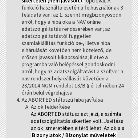
sikertelen (nem javasolt).
opcióval. A
funkció használta esetén a felhasználónak 3
feladata van: az 1. szerint megbizonyosodni
arról, hogy a hiba oka a NAV online
adatszolgáltatás rendszerében van; az
adatszolgáltatástól független
számlakiállítás funkció be-, illetve hiba
elhárulását követően nem kötelező, de
erősen javasolt kikapcsolása; illetve a
programba való belépéssel gondoskodni
arról, hogy az adatszolgáltatást a szoftver a
nav rendszer helyreállását követően a
23/2014 NGM rendelet 13/B.§ értelmében 24
órán belül végrehajtsa.
Az ABORTED státuszú hiba javítása
Az ok felderítése
Az ABORTED státusz azt jelzi, a számla
adatszolgáltatás sikertlen volt. Javítása
az ok ismeretében eltérő lehet. Az ok a a
Bizonylatok / Bizonylat műveletek