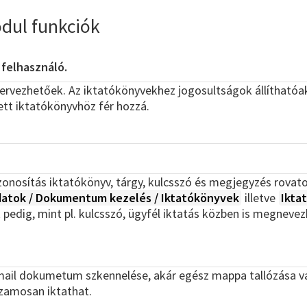
ul funkciók
felhasználó.
vezhetőek. Az iktatókönyvekhez jogosultságok állíthatóak b
tt iktatókönyvhöz fér hozzá.
onosítás iktatókönyv, tárgy, kulcsszó és megjegyzés rovat
atok / Dokumentum kezelés / Iktatókönyvek
illetve
Ikta
k pedig, mint pl. kulcsszó, ügyfél iktatás közben is megnev
-mail dokumetum szkennelése, akár egész mappa tallózása va
zamosan iktathat.