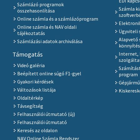
EDI kapcs
Számlázó programok
Számla ki
összehasonlítása
szoftverb
Online számla és a számlázóprogram
Elektroni
Online számla és NAV oldali
Ügyviteli 
tájékoztatás
Alapvető 
Számlázási adatok archiválása
könnyíté
Támogatás
Internet,
szolgálta
Videó galéria
Számítást
Beépített online súgó F1-gyel
program
Gyakori kérdések
Gépjármű
Változások listája
Kiskeresk
Oldaltérkép
Távsegítség
Felhasználói útmutató (új)
Felhasználói útmutató
Keresés az oldalon
NAV Online Számla Rendszer