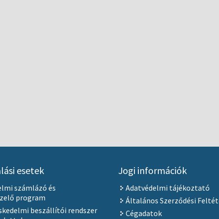
lási esetek
Jogi információk
elmi számlázó és
Adatvédelmi tájékoztató
ezelő program
Általános Szerződési Feltét
kedelmi beszállítói rendszer
Cégadatok