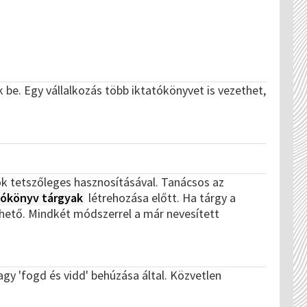
e. Egy vállalkozás több iktatókönyvet is vezethet,
ok tetszőleges hasznosításával. Tanácsos az
tókönyv tárgyak
létrehozása előtt. Ha tárgy a
ezhető. Mindkét módszerrel a már nevesített
gy 'fogd és vidd' behúzása által. Közvetlen