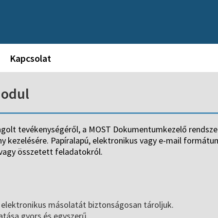
Kapcsolat
odul
ngolt tevékenységéről, a MOST Dokumentumkezelő rendszer
y kezelésére. Papíralapú, elektronikus vagy e-mail formá
vagy összetett feladatokról.
lektronikus másolatát biztonságosan tároljuk.
atása gyors és egyszerű.