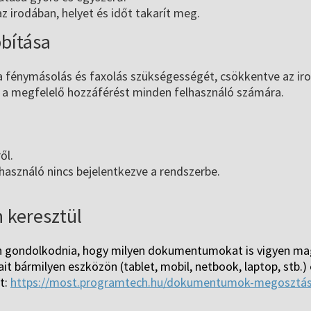
 irodában, helyet és időt takarít meg.
bítása
 fénymásolás és faxolás szükségességét, csökkentve az iro
a megfelelő hozzáférést minden felhasználó számára.
ől.
használó nincs bejelentkezve a rendszerbe.
 keresztül
on gondolkodnia, hogy milyen dokumentumokat is vigyen mag
 bármilyen eszközön (tablet, mobil, netbook, laptop, stb.) é
t:
https://most.programtech.hu/dokumentumok-megosztá