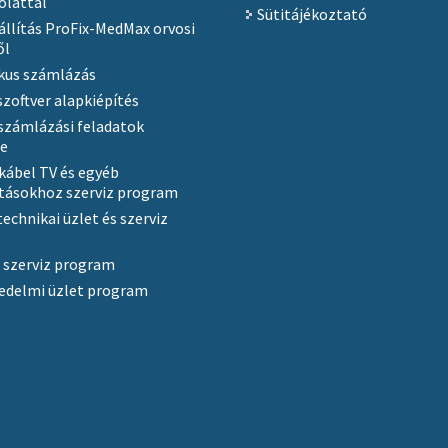
olattal
Sütitájékoztató
állítás ProFix-MedMax orvosi
ől
kus számlázás
szoftver alapkiépítés
számlázási feladatok
se
 kábel TV és egyéb
tásokhoz szerviz program
echnikai üzlet és szerviz
 szerviz program
edelmi üzlet program