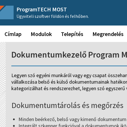
ProgramTECH MOST
Ügyviteli szoftver földön és felhőben.
Címlap
Modulok
Telepítés
Megrendelés
Dokumentumkezelő Program M
Legyen szó egyéni munkáról vagy egy csapat összeha
vállalkozása belső és külső dokumentumainak hatékon
kategorizálhat és rendszerezhet, legyen szó egyszerű 
Dokumentumtárolás és megőrzés
Minden beérkező, belső vagy kimenő dokumentum e
Integrált szkenner funkcióval a dokumentumok ikt