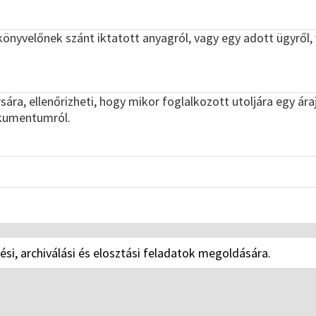
 könyvelőnek szánt iktatott anyagról, vagy egy adott ügyről,
rsára, ellenőrizheti, hogy mikor foglalkozott utoljára egy ár
okumentumról.
ési, archiválási és elosztási feladatok megoldására.