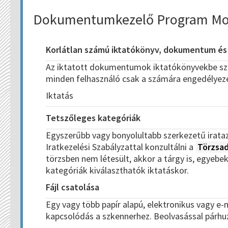
Dokumentumkezelő Program Mod
Korlátlan számú iktatókönyv, dokumentum és 
Az iktatott dokumentumok iktatókönyvekbe szer
minden felhasználó csak a számára engedélyeze
Iktatás
Tetszőleges kategóriák
Egyszerűbb vagy bonyolultabb szerkezetű irataz
Iratkezelési Szabályzattal konzultálni a
Törzsad
törzsben nem létesült, akkor a tárgy is, egyebe
kategóriák kiválaszthatók iktatáskor.
Fájl csatolása
Egy vagy több papír alapú, elektronikus vagy e
kapcsolódás a szkennerhez. Beolvasással párhu