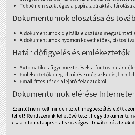
Többé nem szükséges a papíralapú akták tárolása az
Dokumentumok elosztása és továb
A dokumentumok digitális elosztása megszünteti a
A dokumentumok nyomon követhetőek, biztosítva 
Határidőfigyelés és emlékeztetők
Automatikus figyelmeztetések a fontos határidőkr
Emlékeztetők megjelenítése még akkor is, ha a fel
Email értesítések a lejáró feladatokról.
Dokumentumok elérése Interneten
Ezentúl nem kell minden üzleti megbeszélés előtt az
lehet! Rendszerünk lehetővé teszi, hogy dokumentumait
csak internetkapcsolat szükséges. További részletek it