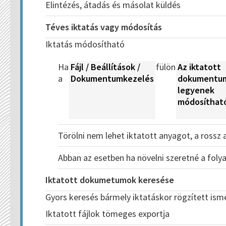
Elintézés, átadás és másolat küldés
Téves iktatás vagy módosítás
Iktatás módosítható
Ha
Fájl / Beállítások /
fülön
Az iktatott
a
Dokumentumkezelés
dokumentu
legyenek
módosíthatók
Törölni nem lehet iktatott anyagot, a rossz
Abban az esetben ha növelni szeretné a foly
Iktatott dokumetumok keresése
Gyors keresés bármely iktatáskor rögzített ismér
Iktatott fájlok tömeges exportja