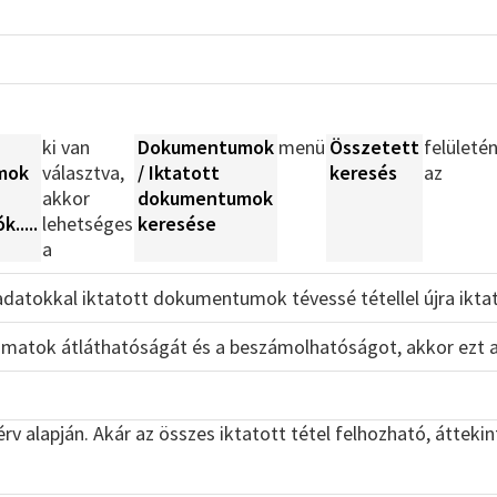
ki van
Dokumentumok
menü
Összetett
felületé
mok
választva,
/ Iktatott
keresés
az
akkor
dokumentumok
.....
lehetséges
keresése
a
 adatokkal iktatott dokumentumok tévessé tétellel újra ikta
amatok átláthatóságát és a beszámolhatóságot, akkor ezt a 
v alapján. Akár az összes iktatott tétel felhozható, áttekint