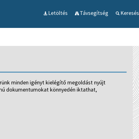
Letöltés
Távsegítség
Keresés
ünk minden igényt kielégítő megoldást nyújt
tumú dokumentumokat könnyedén iktathat,