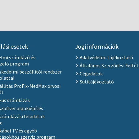
lási esetek
Jogi információk
elmi számlázó és
Adatvédelmi tájékoztató
ezelő program
Általános Szerződési Feltét
kedelmi beszállítói rendszer
Cégadatok
olattal
Sütitájékoztató
állítás ProFix-MedMax orvosi
ől
kus számlázás
szoftver alapkiépítés
számlázási feladatok
se
 kábel TV és egyéb
tásokhoz szerviz program