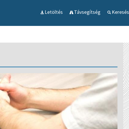
Letöltés
Távsegítség
Keresés