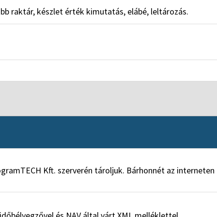
bb raktár, készlet érték kimutatás, elábé, leltározás.
amTECH Kft. szerverén tároljuk. Bárhonnét az interneten k
, időbélyegzővel és NAV által várt XML melléklettel.