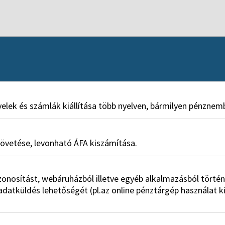
evelek és számlák kiállítása több nyelven, bármilyen pénznem
követése, levonható ÁFA kiszámítása.
onosítást, webáruházból illetve egyéb alkalmazásból törté
datküldés lehetőségét (pl.az online pénztárgép használat k