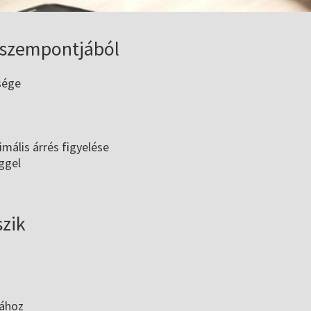
 szempontjából
sége
mális árrés figyelése
ggel
szik
sához