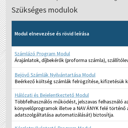
Szükséges modulok
Modul elnevezése és rövid leírása
Számlázó Program Modul
Árajánlatok, díjbekérők (proforma számla), szállítól
Bejövő Számlák Nyilvántartása Modul
Beérkező költség számlák felrögzítése, kifizetésük 
Hálózati és Bejelentkeztető Modul
Többfelhasználós működést, jelszavas felhasználó az
könyvelőprogramok illetve a NAV ÁNYK felé történő a
adatszolgáltatása automatizálását) biztosítja.