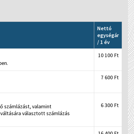
Nettó
egységár
/ 1 év
10 100 Ft
ben.
7 600 Ft
6 300 Ft
nő számlázást, valamint
iváltására választott számlázás
16 400 Ft