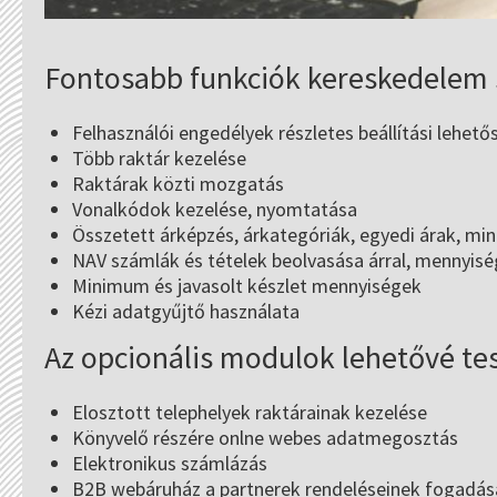
Fontosabb funkciók kereskedelem
Felhasználói engedélyek részletes beállítási lehető
Több raktár kezelése
Raktárak közti mozgatás
Vonalkódok kezelése, nyomtatása
Összetett árképzés, árkategóriák, egyedi árak, mini
NAV számlák és tételek beolvasása árral, mennyisé
Minimum és javasolt készlet mennyiségek
Kézi adatgyűjtő használata
Az opcionális modulok lehetővé te
Elosztott telephelyek raktárainak kezelése
Könyvelő részére onlne webes adatmegosztás
Elektronikus számlázás
B2B webáruház a partnerek rendeléseinek fogadá