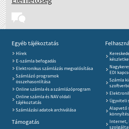
Egyéb tájékoztatás
Felhaszná
Hírek
Keresked
készletk
E-számla befogadás
Nagykeres
Elektronikus számlázás megvalósítása
EDI kapcs
Számlázó programok
Számla ki
összehasonlítása
szoftverb
Online számla és a számlázóprogram
Elektroni
Online számla és NAV oldali
Ügyviteli 
tájékoztatás
Alapvető 
Számlázási adatok archiválása
könnyíté
Támogatás
Internet,
szolgálta