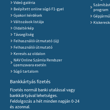
Videó galéria
Számítást
Beépített online súgó F1-gyel
program
Gyakori kérdések
Gépjármű
Változások listája
Kiskeresk
Oldaltérkép
Távsegítség
Felhasználói útmutató (új)
Felhasználói útmutató
Keresés az oldalon
NAV Online Számla Rendszer
üzemzavara esetén
Súgó tartalom
Bankkártyás fizetés
Fizetés normál banki utalással vagy
bankkártyával lehetséges.
Feldolgozás a hét minden napján 0-24
és azonnal.