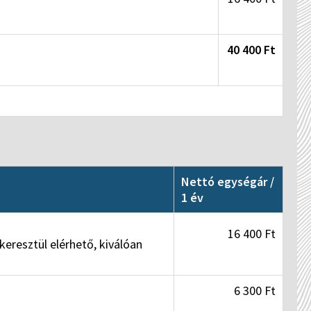
40 400 Ft
Nettó egységár /
1 év
16 400 Ft
eresztül elérhető, kiválóan
6 300 Ft