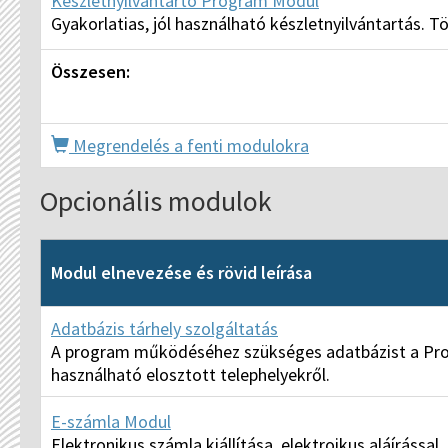
Készletnyilvántartó Program Modul
Gyakorlatias, jól használható készletnyilvántartás. Tö
Összesen:
Megrendelés a fenti modulokra
Opcionális modulok
Modul elnevezése és rövid leírása
Adatbázis tárhely szolgáltatás
A program működéséhez szükséges adatbázist a Progr
használható elosztott telephelyekről.
E-számla Modul
Elektronikus számla kiállítása, elektroikus aláírással