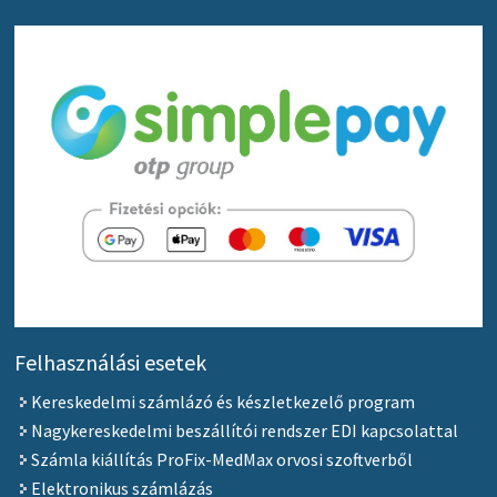
Felhasználási esetek
Kereskedelmi számlázó és készletkezelő program
Nagykereskedelmi beszállítói rendszer EDI kapcsolattal
Számla kiállítás ProFix-MedMax orvosi szoftverből
Elektronikus számlázás