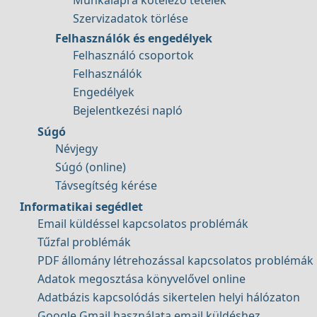
Munkalapra kötelező tételek
Szervizadatok törlése
Felhasználók és engedélyek
Felhasználó csoportok
Felhasználók
Engedélyek
Bejelentkezési napló
Súgó
Névjegy
Súgó (online)
Távsegítség kérése
Informatikai segédlet
Email küldéssel kapcsolatos problémák
Tűzfal problémák
PDF állomány létrehozással kapcsolatos problémák
Adatok megosztása könyvelővel online
Adatbázis kapcsolódás sikertelen helyi hálózaton
Google Gmail használata email küldéshez