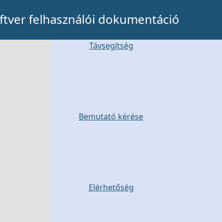
tver felhasználói dokumentáció
Távsegítség
Bemutató kérése
Elérhetőség