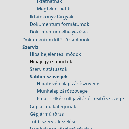
Iktathatnak
Megtekinthetik
Iktatókönyv tárgyak
Dokumentum formátumok
Dokumentum elhelyezések
Dokumentum kitöltő sablonok
Szerviz
Hiba bejelentési módok
Hibajegy csoportok
Szerviz státuszok
Sablon szövegek
Hibafelvételilap zárószövege
Munkalap zárószövege
Email - Elkészült javítás értesítő szövege
Gépjármű kategóriák
Gépjármű törzs
Több szerviz kezelése