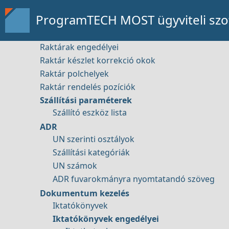
Távsegítség
Bizonylat tömbök engedélyei
ProgramTECH MOST ügyviteli szof
Házipénztár alapadatok
Raktárak
Raktárak engedélyei
Raktár készlet korrekció okok
Raktár polchelyek
Bemutató kérése
Raktár rendelés pozíciók
Szállítási paraméterek
Szállító eszköz lista
ADR
UN szerinti osztályok
Elérhetőség
Szállítási kategóriák
UN számok
ADR fuvarokmányra nyomtatandó szöveg
Dokumentum kezelés
Iktatókönyvek
Iktatókönyvek engedélyei
Tartalom