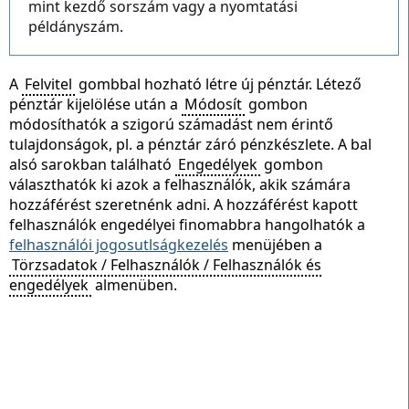
mint kezdő sorszám vagy a nyomtatási
példányszám.
A
Felvitel
gombbal hozható létre új pénztár. Létező
pénztár kijelölése után a
Módosít
gombon
módosíthatók a szigorú számadást nem érintő
tulajdonságok, pl. a pénztár záró pénzkészlete. A bal
alsó sarokban található
Engedélyek
gombon
választhatók ki azok a felhasználók, akik számára
hozzáférést szeretnénk adni. A hozzáférést kapott
felhasználók engedélyei finomabbra hangolhatók a
felhasználói jogosutlságkezelés
menüjében a
Törzsadatok / Felhasználók / Felhasználók és
engedélyek
almenüben.