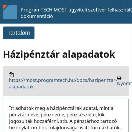
ProgramTECH MOST ügyviteli szoftver felhasználó
dokumentáció
Tartalom
Házipénztár alapadatok
https://most.programtech.hu/docs/hazipenztar-
Nyomt
alapadatok
Itt adhatók meg a házipénztárak adatai, mint a
pénztár neve, pénzneme, pénzkészlete, kik
jogosultak hozzáférni, stb. A pénztárhoz tartozó
bizonylattömbök tulajdonságai is itt formázhatók,