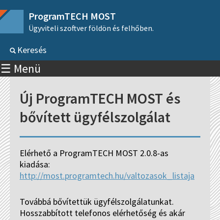
ProgramTECH MOST
Ügyviteli szoftver földön és felhőben.
Keresés
☰ Menü
Új ProgramTECH MOST és
bővített ügyfélszolgálat
Elérhető a ProgramTECH MOST 2.0.8-as
kiadása:
http://most.programtech.hu/valtozasok_listaja
Továbbá bővítettük ügyfélszolgálatunkat.
Hosszabbított telefonos elérhetőség és akár