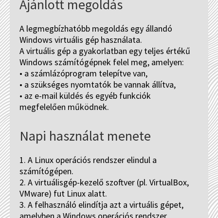
Ajánlott megoldás
A legmegbízhatóbb megoldás egy állandó
Windows virtuális gép használata.
A virtuális gép a gyakorlatban egy teljes értékű
Windows számítógépnek felel meg, amelyen:
• a számlázóprogram telepítve van,
• a szükséges nyomtatók be vannak állítva,
• az e-mail küldés és egyéb funkciók
megfelelően működnek.
Napi használat menete
1. A Linux operációs rendszer elindul a
számítógépen.
2. A virtuálisgép-kezelő szoftver (pl. VirtualBox,
VMware) fut Linux alatt.
3. A felhasználó elindítja azt a virtuális gépet,
amelyben a Windows operációs rendszer