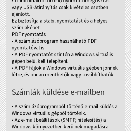
• Linux oldalról történő nyomtatómegosztás
vagy USB-átirányítás csak kivételes esetben
ajánlott.
Ez biztosítja a stabil nyomtatást és a helyes
számlaképet.
PDF nyomtatás
• A számlázóprogram használható PDF
nyomtatóval is.
• A PDF nyomtatót szintén a Windows virtuális
gépen belül kell telepíteni.
• A PDF fájlok a Windows virtuális gépben jönnek
létre, és onnan menthetők vagy továbbíthatók.
Számlák küldése e-mailben
• A számlázóprogramból történő e-mail küldés a
Windows virtuális gépből történik.
• Az e-mail beállítások (SMTP, hitelesítés) a
Windows környezetben kerülnek megadásra.