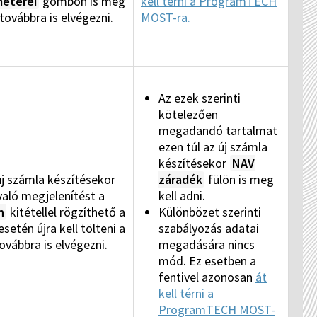
méterei
gombon is meg
kell térni a ProgramTECH
 továbbra is elvégezni.
MOST-ra.
Az ezek szerinti
kötelezően
megadandó tartalmat
ezen túl az új számla
készítésekor
NAV
új számla készítésekor
záradék
fülön is meg
való megjelenítést a
kell adni.
n
kitétellel rögzíthető a
Különbözet szerinti
setén újra kell tölteni a
szabályozás adatai
ovábbra is elvégezni.
megadására nincs
mód. Ez esetben a
fentivel azonosan
át
kell térni a
ProgramTECH MOST-