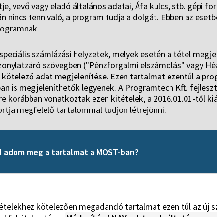
je, vevő vagy eladó általános adatai, Áfa kulcs, stb. gépi f
n nincs tennivaló, a program tudja a dolgát. Ebben az eset
programnak.
speciális számlázási helyzetek, melyek esetén a tétel megje
bizonylatzáró szövegben ("Pénzforgalmi elszámolás" vagy Hé
kötelező adat megjelenítése. Ezen tartalmat ezentúl a prog
an is megjeleníthetők legyenek. A Programtech Kft. fejles
e korábban vonatkoztak ezen kitételek, a 2016.01.01-től kiál
rtja megfelelő tartalommal tudjon létrejönni.
l adom meg a tartalmat a MOST-ban?
tételekhez kötelezően megadandó tartalmat ezen túl az új s