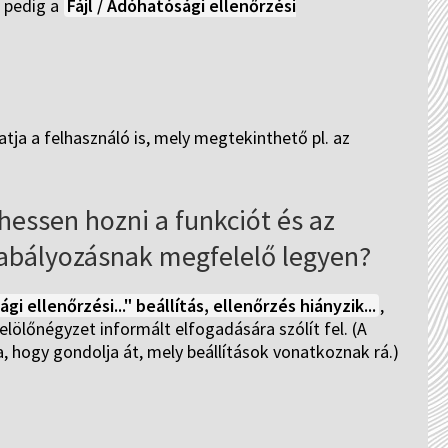
 pedig a
Fájl / Adóhatósági ellenőrzési
atja a felhasználó is, mely megtekinthető pl. az
essen hozni a funkciót és az
zabályozásnak megfelelő legyen?
 ellenőrzési..." beállítás, ellenőrzés hiányzik...
,
elölőnégyzet informált elfogadására szólít fel. (A
, hogy gondolja át, mely beállítások vonatkoznak rá.)