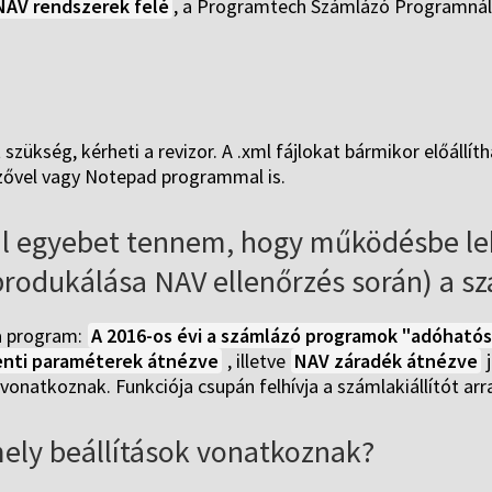
 NAV rendszerek felé
, a Programtech Számlázó Programnál
ükség, kérheti a revizor. A .xml fájlokat bármikor előállíth
zővel vagy Notepad programmal is.
vül egyebet tennem, hogy működésbe leh
produkálása NAV ellenőrzés során) a s
 a program:
A 2016-os évi a számlázó programok "adóhatósági
enti paraméterek átnézve
, illetve
NAV záradék átnézve
j
onatkoznak. Funkciója csupán felhívja a számlakiállítót arra
ely beállítások vonatkoznak?