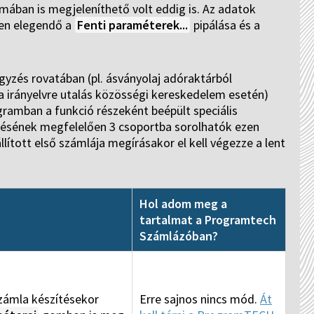
ormában is megjeleníthető volt eddig is. Az adatok
ben elegendő a
Fenti paraméterek...
pipálása és a
gyzés rovatában (pl. ásványolaj adóraktárból
a irányelvre utalás közösségi kereskedelem esetén)
ramban a funkció részeként beépült speciális
ztésének megfelelően 3 csoportba sorolhatók ezen
lított első számlája megírásakor el kell végezze a lent
Hol adom meg a
tartalmat a Programtech
Számlázóban?
zámla készítésekor
Erre sajnos nincs mód.
Át