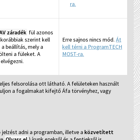
ra.
AV záradék
fül azonos
korábbiak szerint kell
Erre sajnos nincs mód.
Át
 a beállítás, mely a
kell térni a ProgramTECH
lteni a füleket. A
MOST-ra.
 elvégezni.
ljes felsorolása ott látható. A felületeken használt
ljon a fogalmakat kifejtő Áfa törvényhez, vagy
 jelzést adni a programban, illetve a
közvetített
ve
Olvass el
) írunk ezekről és a fentiekről is.