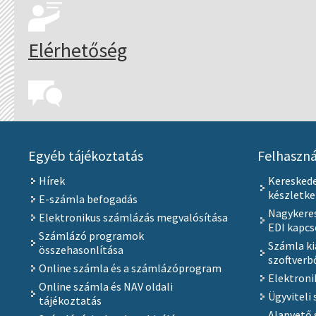
Elérhetőség
Egyéb tájékoztatás
Felhaszná
Hírek
Keresked
készletk
E-számla befogadás
Nagykeres
Elektronikus számlázás megvalósítása
EDI kapcs
Számlázó programok
Számla ki
összehasonlítása
szoftverb
Online számla és a számlázóprogram
Elektroni
Online számla és NAV oldali
Ügyviteli 
tájékoztatás
Alapvető 