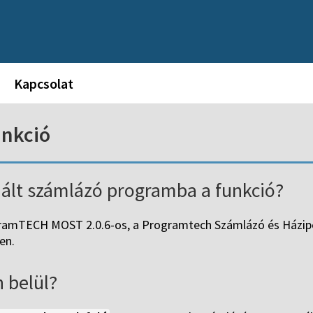
Kapcsolat
unkció
nált számlázó programba a funkció?
gramTECH MOST 2.0.6-os, a Programtech Számlázó és Házipén
en.
 belül?