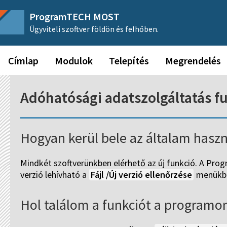
ProgramTECH MOST
Ügyviteli szoftver földön és felhőben.
Címlap
Modulok
Telepítés
Megrendelés
Adóhatósági adatszolgáltatás f
Hogyan kerül bele az általam hasz
Mindkét szoftverünkben elérhető az új funkció. A Pro
verzió lehívható a
Fájl /Új verzió ellenőrzése
menükb
Hol találom a funkciót a programon