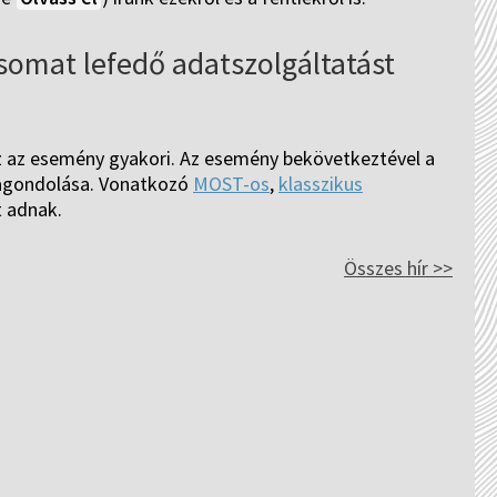
somat lefedő adatszolgáltatást
zaz az esemény gyakori. Az esemény bekövetkeztével a
jragondolása. Vonatkozó
MOST-os
,
klasszikus
 adnak.
Összes hír >>