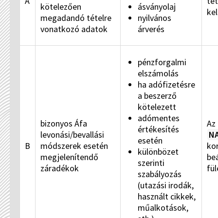
A
tét
kötelezően
ásványolaj
kel
megadandó tételre
nyilvános
vonatkozó adatok
árverés
pénzforgalmi
elszámolás
ha adófizetésre
a beszerző
kötelezett
adómentes
bizonyos Áfa
Az
értékesítés
levonási/bevallási
NA
esetén
B
módszerek esetén
kor
különbözet
megjelenítendő
beá
szerinti
záradékok
fül
szabályozás
(utazási irodák,
használt cikkek,
műalkotások,