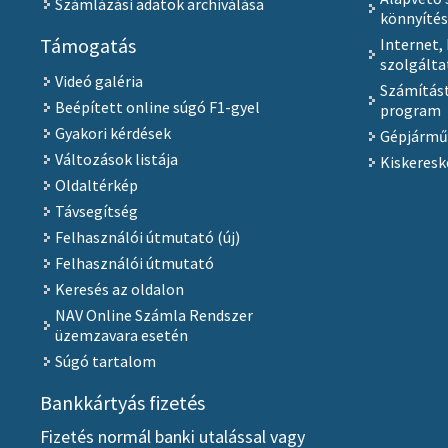
Számlázási adatok archiválása
könnyíté
Támogatás
Internet,
szolgálta
Videó galéria
Számítást
Beépített online súgó F1-gyel
program
Gyakori kérdések
Gépjármű
Változások listája
Kiskeresk
Oldaltérkép
Távsegítség
Felhasználói útmutató (új)
Felhasználói útmutató
Keresés az oldalon
NAV Online Számla Rendszer
üzemzavara esetén
Súgó tartalom
Bankkártyás fizetés
Fizetés normál banki utalással vagy