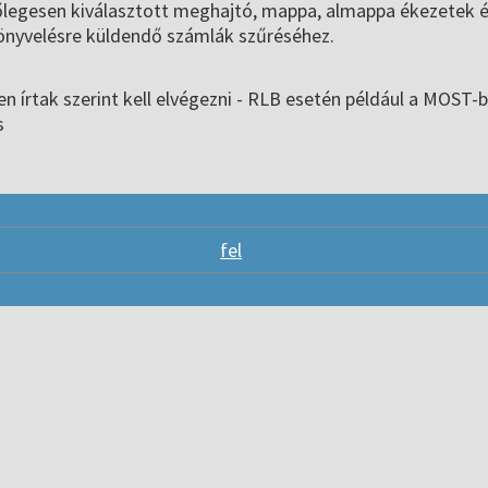
szőlegesen kiválasztott meghajtó, mappa, almappa ékezetek é
önyvelésre küldendő számlák szűréséhez.
en írtak szerint kell elvégezni - RLB esetén például a MOS
s
fel