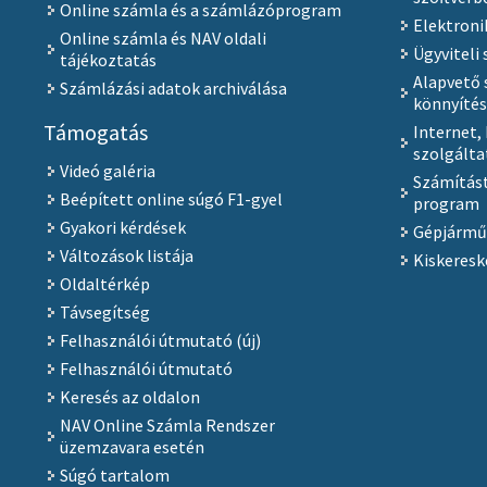
Online számla és a számlázóprogram
Elektroni
Online számla és NAV oldali
Ügyviteli 
tájékoztatás
Alapvető 
Számlázási adatok archiválása
könnyíté
Támogatás
Internet,
szolgálta
Videó galéria
Számítást
Beépített online súgó F1-gyel
program
Gyakori kérdések
Gépjármű
Változások listája
Kiskeresk
Oldaltérkép
Távsegítség
Felhasználói útmutató (új)
Felhasználói útmutató
Keresés az oldalon
NAV Online Számla Rendszer
üzemzavara esetén
Súgó tartalom