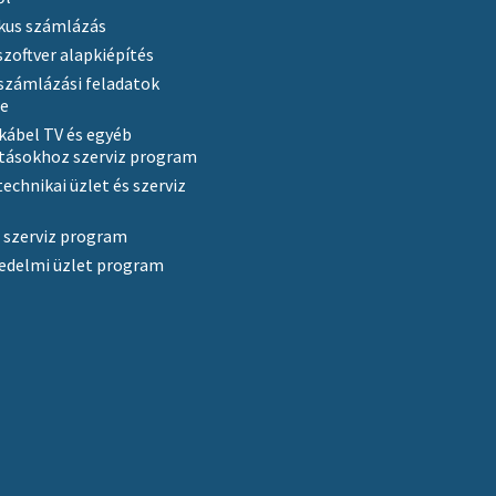
kus számlázás
szoftver alapkiépítés
számlázási feladatok
se
 kábel TV és egyéb
tásokhoz szerviz program
echnikai üzlet és szerviz
 szerviz program
edelmi üzlet program