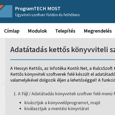
ProgramTECH MOST
Ügyviteli szoftver földön és felhőben.
Címlap
Modulok
Telepítés
Megrendelés
Adatátadás kettős könyvviteli sz
A Hessyn Kettős, az Infotéka Kontír.Net, a KulcsSzoft 
Kettős könyvviteli szoftverek felé készült el adatáta
valamelyikével dolgozik éljen a lehetőséggel! A funkc
A Fájl / Adatátadás könyvviteli szoftver felé men
kivásztjuk a könyvvelőprogramot, majd
kiválasztjuk a mentési könyvtárat