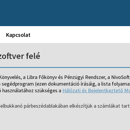
Kapcsolat
oftver felé
Könyvelés, a Libra Főkönyv és Pénzügyi Rendszer, a NivoSoft,
dó segédprogram (ezen dokumentáció írásáig, a lista folyam
ió használatához szükséges a
Hálózati és Bejelentkeztető M
ü felbukkanó párbeszédablakában elkészítjük a számlákat tart