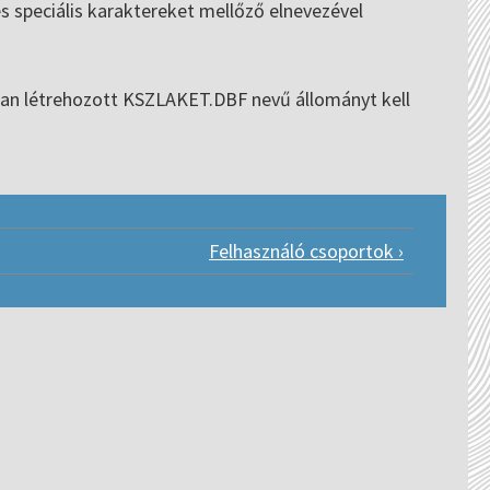
s speciális karaktereket mellőző elnevezével
T-ban létrehozott KSZLAKET.DBF nevű állományt kell
Felhasználó csoportok ›