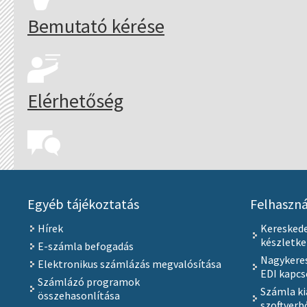
Bemutató kérése
Elérhetőség
Egyéb tájékoztatás
Felhaszná
Hírek
Keresked
készletk
E-számla befogadás
Nagykeres
Elektronikus számlázás megvalósítása
EDI kapcs
Számlázó programok
Számla ki
összehasonlítása
szoftverb