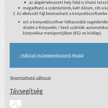
az alapértelmezett hely felül is írható tet
megadható a számlatömb, kelt dátum, stb a k
Az elkészült fájl beolvasható a könyvelőszoftverbe
ezt a könyvelőszoftver felhasználói segédletéb
átadni a Könyvelés / Vevő számlák automatiku
könyvelése menüpontjában (852-es kódlap).
‹ Hálózati és bejelentkeztető Modul
Nyomtatható változat
Távsegítség