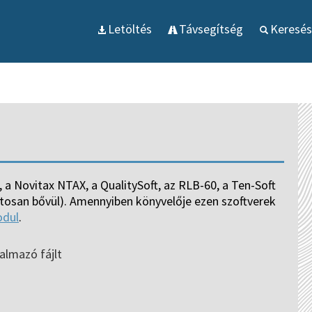
Letöltés
Távsegítség
Keresés
 a Novitax NTAX, a QualitySoft, az RLB-60, a Ten-Soft
atosan bővül). Amennyiben könyvelője ezen szoftverek
odul
.
almazó fájlt