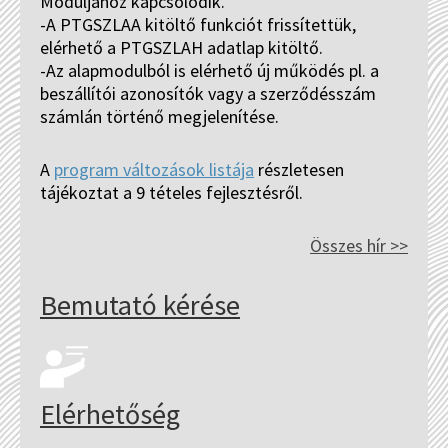
Moduljához kapcsolódik.
-A PTGSZLAA kitöltő funkciót frissítettük,
elérhető a PTGSZLAH adatlap kitöltő.
-Az alapmodulból is elérhető új működés pl. a
beszállítói azonosítók vagy a szerződésszám
számlán történő megjelenítése.
A
program változások listája
részletesen
tájékoztat a 9 tételes fejlesztésről.
Összes hír >>
Bemutató kérése
Elérhetőség