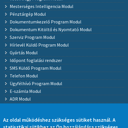
Mesterséges Intelligencia Modul
Pénztárgép Modul
Dokumentumkezelő Program Modul
Dokumentum Kitöltő és Nyomtató Modul
Szerviz Program Modul
Hírlevél Küldő Program Modul
Gyártás Modul
Időpont foglalási rendszer
SMS Küldő Program Modul
Telefon Modul
Ügyfélhívó Program Modul
E-számla Modul
ADR Modul
EDI - Elektronikus Adatcsere Modul
Webáruház Modul
Az oldal működéshez szükséges sütiket használ. A
Adatbázis tárhely szolgáltatás
statisztikai sütikhez az Ön hozzájárulása szükséges.