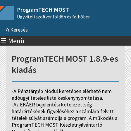
ProgramTECH MOST
Ügyviteli szoftver földön és felhőben.
Keresés
☰ Menü
ProgramTECH MOST 1.8.9-es
kiadás
-A Pénztárgép Modul keretében elérhető nem
adóügyi tételes lista keskenynyomtatása.
-Az EKÁER bejelentési kötelezettség
határértékének figyeléséhez a számlára felvitt
tételek súlyát számolja a program. A működés a
ProgramTECH MOST Készletnyilvántartó