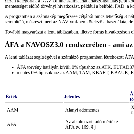
!Ezen kategóriák a NAV Online számlaadat adatszolgáltatás gépi kó
mentességet előíró törvényi hivatkozást, például a belföldi FAD, a
A programban a számlakép megőrzése céljából nincs lehetőség 3-ná
semmit(1), másrészt mert az NAV xml-ben kötelező a használata, de
További magyarázat a lenti táblázatban, illetve forrás hivatkozáson o
ÁFA a NAVOSZ3.0 rendszerében - ami az 
A lenti táblázat segítségével a számlázó programban létrehozott ÁFA
ÁFA törvény hatályán kívüli 0% típushoz az ATK, EUFAD
mentes 0% típusokhoz az AAM, TAM, KBAET, KBAUK, EA
Á
Érték
Jelentés
t
X
AAM
Alanyi adómentes
f
Az alkalmazott adó mértéke
ÁFA
ÁFA tv. 169. § j