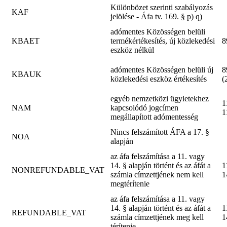
Különbözet szerinti szabályozás
KAF
jelölése - Áfa tv. 169. § p) q)
adómentes Közösségen belüli
KBAET
termékértékesítés, új közlekedési
8
eszköz nélkül
adómentes Közösségen belüli új
8
KBAUK
közlekedési eszköz értékesítés
(
egyéb nemzetközi ügyletekhez
1
NAM
kapcsolódó jogcímen
1
megállapított adómentesség
Nincs felszámított ÁFA a 17. §
NOA
alapján
az áfa felszámítása a 11. vagy
14. § alapján történt és az áfát a
1
NONREFUNDABLE_VAT
számla címzettjének nem kell
1
megtérítenie
az áfa felszámítása a 11. vagy
14. § alapján történt és az áfát a
1
REFUNDABLE_VAT
számla címzettjének meg kell
1
térítenie