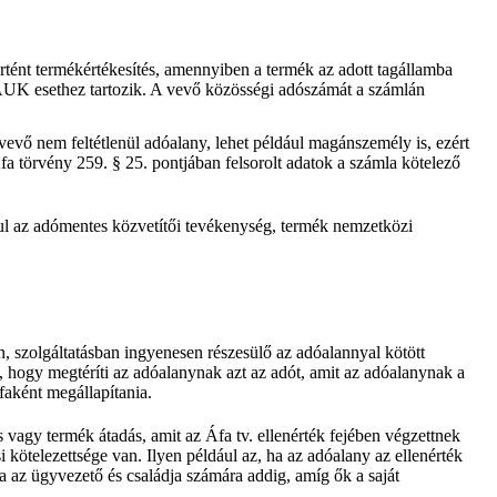
tént termékértékesítés, amennyiben a termék az adott tagállamba
KBAUK esethez tartozik. A vevő közösségi adószámát a számlán
vevő nem feltétlenül adóalany, lehet például magánszemély is, ezért
a törvény 259. § 25. pontjában felsorolt adatok a számla kötelező
ldául az adómentes közvetítői tevékenység, termék nemzetközi
n, szolgáltatásban ingyenesen részesülő az adóalannyal kötött
a, hogy megtéríti az adóalanynak azt az adót, amit az adóalanynak a
áfaként megállapítania.
s vagy termék átadás, amit az Áfa tv. ellenérték fejében végzettnek
 kötelezettsége van. Ilyen például az, ha az adóalany az ellenérték
ja az ügyvezető és családja számára addig, amíg ők a saját