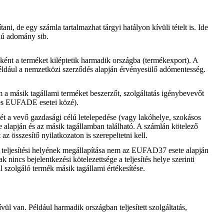
tani, de egy számla tartalmazhat tárgyi hatályon kívüli tételt is. Ide
élú adomány stb.
eként a terméket kiléptetik harmadik országba (termékexport). A
 például a nemzetközi szerződés alapján érvényesülő adómentesség.
 a másik tagállami terméket beszerzőt, szolgáltatás igénybevevőt
 és EUFADE esetei közé).
yét a vevő gazdasági célú letelepedése (vagy lakóhelye, szokásos
e alapján és az másik tagállamban található. A számlán kötelező
z összesítő nyilatkozaton is szerepeltetni kell.
ek teljesítési helyének megállapítása nem az EUFAD37 esete alapján
nincs bejelentkezési kötelezettsége a teljesítés helye szerinti
l szolgáló termék másik tagállami értékesítése.
ívül van. Például harmadik országban teljesített szolgáltatás,