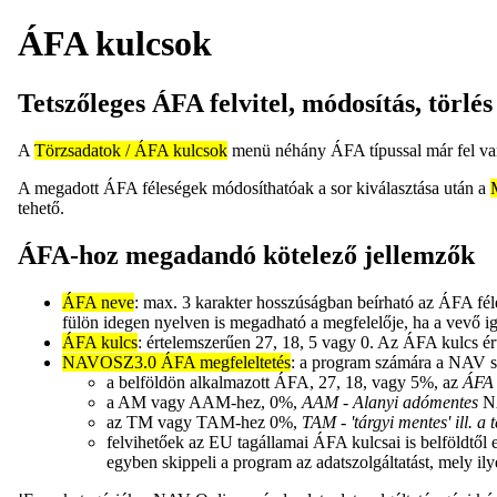
ÁFA kulcsok
Tetszőleges ÁFA felvitel, módosítás, törlés
A
Törzsadatok / ÁFA kulcsok
menü néhány ÁFA típussal már fel van
A megadott ÁFA féleségek módosíthatóak a sor kiválasztása után a
tehető.
ÁFA-hoz megadandó kötelező jellemzők
ÁFA neve
: max. 3 karakter hosszúságban beírható az ÁFA f
fülön idegen nyelven is megadható a megfelelője, ha a vevő ig
ÁFA kulcs
: értelemszerűen 27, 18, 5 vagy 0. Az ÁFA kulcs érté
NAVOSZ3.0 ÁFA megfeleltetés
: a program számára a NAV sz
a belföldön alkalmazott ÁFA, 27, 18, vagy 5%, az
ÁFA 
a AM vagy AAM-hez, 0%,
AAM - Alanyi adómentes
N
az TM vagy TAM-hez 0%,
TAM - 'tárgyi mentes' ill. a 
felvihetőek az EU tagállamai ÁFA kulcsai is belföldtől
egyben skippeli a program az adatszolgáltatást, mely ilye