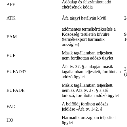
Adóalap és felszámított adó
AFE
eltérésének kódja
ATK
Áfa tárgyi hatályán kívül
2
adómentes termékértékesítés a
Közösség területén kívülre
9
EAM
(termékexport harmadik
1
országba)
Másik tagállamban teljesített,
EUE
nem fordítottan adózó ügylet
Áfa tv. 37. §-a alapján másik
3
EUFAD37
tagállamban teljesített, fordítottan
(
adózó ügylet
Másik tagállamban teljesített,
EUFADE
nem az Áfa tv. 37. §-a alá
tartozó, fordítottan adózó ügylet
A belföldi fordított adózás
FAD
jelölése -Áfa tv. 142. §
Harmadik országban teljesített
HO
ügylet