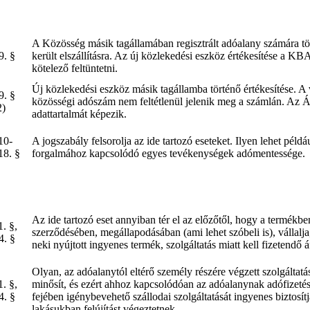
A Közösség másik tagállamában regisztrált adóalany számára tör
9. §
került elszállításra. Az új közlekedési eszköz értékesítése a 
kötelező feltüntetni.
Új közlekedési eszköz másik tagállamba történő értékesítése. A 
9. §
közösségi adószám nem feltétlenül jelenik meg a számlán. Az Áf
2)
adattartalmát képezik.
10-
A jogszabály felsorolja az ide tartozó eseteket. Ilyen lehet pé
18. §
forgalmához kapcsolódó egyes tevékenységek adómentessége.
Az ide tartozó eset annyiban tér el az előzőtől, hogy a termékbe
1. §,
szerződésében, megállapodásában (ami lehet szóbeli is), vállalj
4. §
neki nyújtott ingyenes termék, szolgáltatás miatt kell fizetendő 
Olyan, az adóalanytól eltérő személy részére végzett szolgáltatá
1. §,
minősít, és ezért ahhoz kapcsolódóan az adóalanynak adófizetési
4. §
fejében igénybevehető szállodai szolgáltatását ingyenes biztosít
lakásukban felújítást végeztetnek.