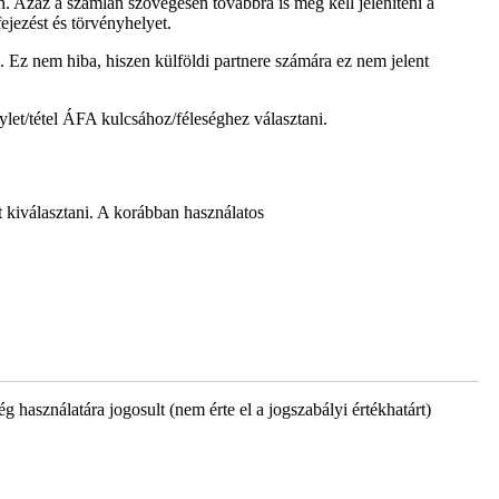
 Azaz a számlán szövegesen továbbra is meg kell jeleníteni a
jezést és törvényhelyet.
z nem hiba, hiszen külföldi partnere számára ez nem jelent
gylet/tétel ÁFA kulcsához/féleséghez választani.
t kiválasztani. A korábban használatos
g használatára jogosult (nem érte el a jogszabályi értékhatárt)