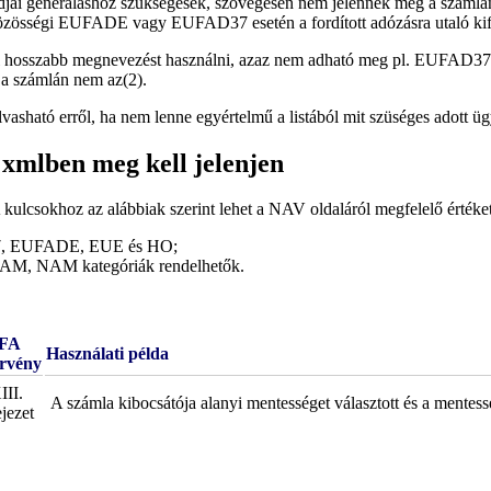
djai generáláshoz szükségesek, szövegesen nem jelennek meg a számlán.
 közösségi EUFADE vagy EUFAD37 esetén a fordított adózásra utaló kife
l hosszabb megnevezést használni, azaz nem adható meg pl. EUFAD37. E
 a számlán nem az(2).
lvasható erről, ha nem lenne egyértelmű a listából mit szüséges adott ü
xmlben meg kell jelenjen
 kulcsokhoz az alábbiak szerint lehet a NAV oldaláról megfelelő értéke
37, EUFADE, EUE és HO;
M, NAM kategóriák rendelhetők.
FA
Használati példa
örvény
III.
A számla kibocsátója alanyi mentességet választott és a mentessé
ejezet