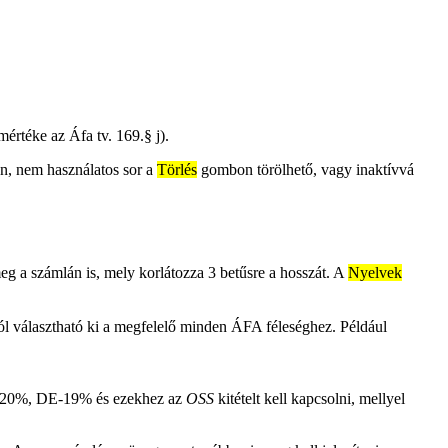
rtéke az Áfa tv. 169.§ j).
, nem használatos sor a
Törlés
gombon törölhető, vagy inaktívvá
 a számlán is, mely korlátozza 3 betűsre a hosszát. A
Nyelvek
l választható ki a megfelelő minden ÁFA féleséghez. Például
 AT-20%, DE-19% és ezekhez az
OSS
kitételt kell kapcsolni, mellyel