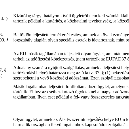
Kizárólag tárgyi hatályon kívüli ügyletről nem kell számlát kiállí
-3. §
tartozik például a kártérítés, a közhatalmi tevékenység, ,a közc
8-
Belföldön teljesített termékértékesítés, aminek a következmény
09. §
jogszabály alapján olyan speciális esetek is idetartoznak, mint
Az EU másik tagállamában teljesített olyan ügylet, ami után nem
terheli az adófizetési kötelezettség (nem tartozik az EUFAD37
Adóalany számára nyújtott szolgáltatás, aminek a teljesítési hel
7. §
tartózkodási helye) határozza meg az Áfa tv. 37. § (1) bekezdés
1)
szerepeltetni a vevő közösségi adószámát. Ezen szolgáltatásokat a
Másik tagállamban teljesített fordítottan adózó ügylet, amelyn
történik. Ehhez az esethez tartozó ügyleteknél a magyar adózónak 
tagállamban. Ilyen eset például a fel- vagy összeszerelés tárgyáu
Olyan ügylet, aminek az Áfa tv. szerinti teljesítési helye EU-n k
harmadik országban fekvő ingatlanhoz kapcsolódó szolgáltatás.