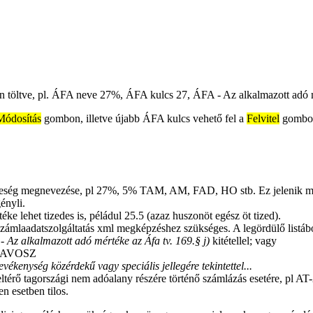
 töltve, pl. ÁFA neve 27%, ÁFA kulcs 27, ÁFA - Az alkalmazott adó mé
Módosítás
gombon, illetve újabb ÁFA kulcs vehető fel a
Felvitel
gombon
éleség megnevezése, pl 27%, 5% TAM, AM, FAD, HO stb. Ez jelenik meg
ényli.
ke lehet tizedes is, péládul 25.5 (azaz huszonöt egész öt tized).
ámlaadatszolgáltatás xml megképzéshez szükséges. A legördülő listábó
- Az alkalmazott adó mértéke az Áfa tv. 169.§ j)
kitétellel; vagy
AVOSZ
tevékenység közérdekű vagy speciális jellegére tekintettel...
 eltérő tagországi nem adóalany részére történő számlázás esetére, pl
n esetben tilos.