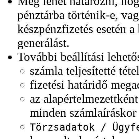
Meg lehet határozni, hog
pénztárba történik-e, va
készpénzfizetés esetén a 
generálást.
További beállítási lehető
számla teljesítetté tét
fizetési határidő mega
az alapértelmezettként
minden számlaíráskor f
Törzsadatok / Ügyf