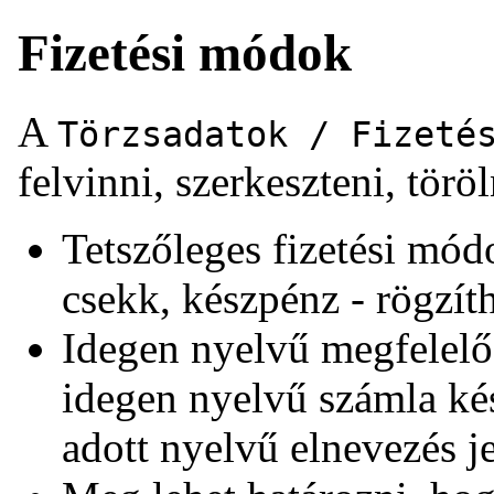
Fizetési módok
A
Törzsadatok / Fizeté
felvinni, szerkeszteni, törö
Tetszőleges fizetési módok
csekk, készpénz - rögzít
Idegen nyelvű megfelelő
idegen nyelvű számla ké
adott nyelvű elnevezés j